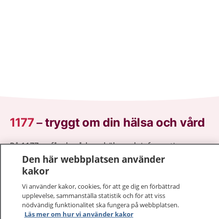
1177
–
tryggt om din hälsa och vård
På 1177.se får du råd om hälsa och information om
sjukdomar och vilka mottagningar du kan kontakta.
Den här webbplatsen använder
Logga in för att läsa din journal och göra dina
kakor
vårdärenden. Ring telefonnummer 1177 för
Vi använder kakor, cookies, för att ge dig en förbättrad
sjukvårdsrådgivning dygnet runt.
upplevelse, sammanställa statistik och för att viss
1177 ger dig råd när du vill må bättre.
nödvändig funktionalitet ska fungera på webbplatsen.
Läs mer om hur vi använder kakor