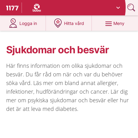
Du har valt region
Skåne
.
Till startsidan för 1177
på 1177.se
på 1177.se
Meny
Logga in
Hitta vård
Sjukdomar och besvär
Här finns information om olika sjukdomar och
besvär. Du får råd om när och var du behöver
söka vård. Läs mer om bland annat allergier,
infektioner, hudförändringar och cancer. Lär dig
mer om psykiska sjukdomar och besvär eller hur
det är att leva med diabetes.