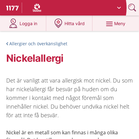
Du har valt region
Skåne
.
Till startsidan för 1177
på 1177.se
på 1177.se
Meny
Logga in
Hitta vård
Allergier och överkänslighet
Nickelallergi
Det är vanligt att vara allergisk mot nickel. Du som
har nickelallergi får besvär på huden om du
kommer i kontakt med något föremål som
innehåller nickel. Du behöver undvika nickel helt
för att inte få besvär.
Nickel är en metall som kan finnas i många olika