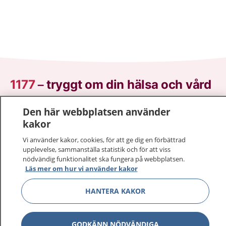
1177
–
tryggt om din hälsa och vård
På 1177.se får du råd om hälsa och information om
Den här webbplatsen använder
sjukdomar och vilka mottagningar du kan kontakta.
kakor
Logga in för att läsa din journal och göra dina
Vi använder kakor, cookies, för att ge dig en förbättrad
vårdärenden. Ring telefonnummer 1177 för
upplevelse, sammanställa statistik och för att viss
sjukvårdsrådgivning dygnet runt.
nödvändig funktionalitet ska fungera på webbplatsen.
1177 ger dig råd när du vill må bättre.
Läs mer om hur vi använder kakor
HANTERA KAKOR
GODKÄNN NÖDVÄNDIGA