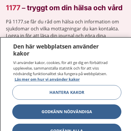
1177
–
tryggt om din hälsa och vård
På 1177.se får du råd om hälsa och information om
sjukdomar och vilka mottagningar du kan kontakta.
Logga in för att läsa din journal och göra dina
vårdärenden. Ring telefonnummer 1177 för
Den här webbplatsen använder
sjukvårdsrådgivning dygnet runt.
kakor
1177 ger dig råd när du vill må bättre.
Vi använder kakor, cookies, för att ge dig en förbättrad
upplevelse, sammanställa statistik och för att viss
nödvändig funktionalitet ska fungera på webbplatsen.
Läs mer om hur vi använder kakor
HANTERA KAKOR
Visa inn
1177 på flera språk
Visa inn
GODKÄNN NÖDVÄNDIGA
Om 1177
Visa inn
Kontakt
GODKÄNN ALLA