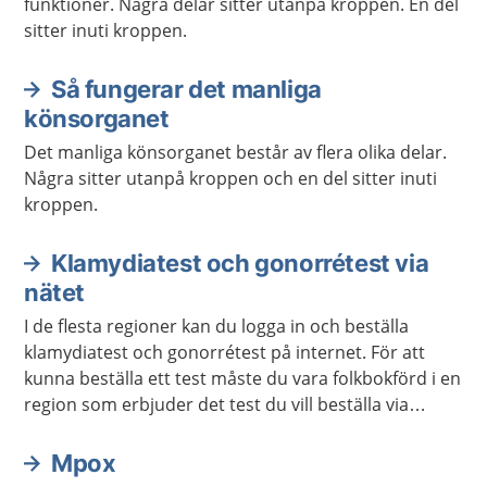
funktioner. Några delar sitter utanpå kroppen. En del
sitter inuti kroppen.
Så fungerar det manliga
könsorganet
Det manliga könsorganet består av flera olika delar.
Några sitter utanpå kroppen och en del sitter inuti
kroppen.
Klamydiatest och gonorrétest via
nätet
I de flesta regioner kan du logga in och beställa
klamydiatest och gonorrétest på internet. För att
kunna beställa ett test måste du vara folkbokförd i en
region som erbjuder det test du vill beställa via
internet. Du kan beställa testet till en annan adress
än den du står skriven på.
Mpox