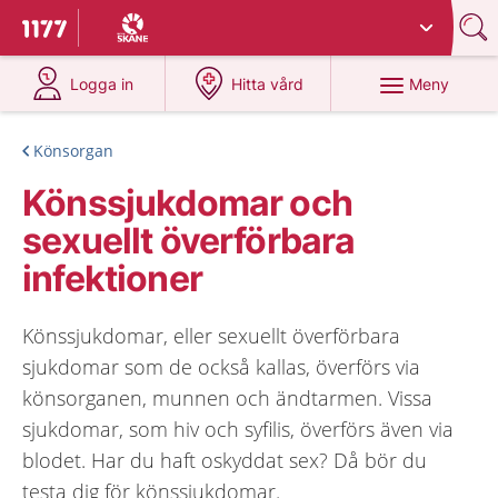
Du har valt region
Skåne
.
Till startsidan för 1177
på 1177.se
på 1177.se
Meny
Logga in
Hitta vård
Könsorgan
Könssjukdomar och
sexuellt överförbara
infektioner
Könssjukdomar, eller sexuellt överförbara
sjukdomar som de också kallas, överförs via
könsorganen, munnen och ändtarmen. Vissa
sjukdomar, som hiv och syfilis, överförs även via
blodet. Har du haft oskyddat sex? Då bör du
testa dig för könssjukdomar.