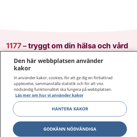
1177
–
tryggt om din hälsa och vård
Den här webbplatsen använder
På 1177.se får du råd om hälsa och information om
kakor
sjukdomar och vilka mottagningar du kan kontakta.
Logga in för att läsa din journal och göra dina
Vi använder kakor, cookies, för att ge dig en förbättrad
vårdärenden. Ring telefonnummer 1177 för
upplevelse, sammanställa statistik och för att viss
sjukvårdsrådgivning dygnet runt.
nödvändig funktionalitet ska fungera på webbplatsen.
Läs mer om hur vi använder kakor
1177 ger dig råd när du vill må bättre.
HANTERA KAKOR
GODKÄNN NÖDVÄNDIGA
Visa inn