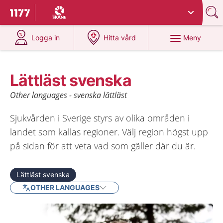
Du har valt region
Skåne
.
Till startsidan för 1177
på 1177.se
på 1177.se
Meny
Logga in
Hitta vård
Lättläst svenska
Other languages - svenska lättläst
Sjukvården i Sverige styrs av olika områden i
landet som kallas regioner. Välj region högst upp
på sidan för att veta vad som gäller där du är.
Lättläst svenska
OTHER LANGUAGES