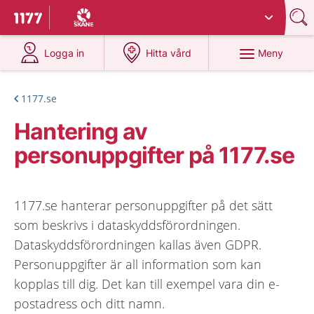
Du har valt region
Skåne
.
Till startsidan för 1177
på 1177.se
på 1177.se
Meny
Logga in
Hitta vård
1177.se
Hantering av
personuppgifter på 1177.se
1177.se hanterar personuppgifter på det sätt
som beskrivs i dataskyddsförordningen.
Dataskyddsförordningen kallas även GDPR.
Personuppgifter är all information som kan
kopplas till dig. Det kan till exempel vara din e-
postadress och ditt namn.