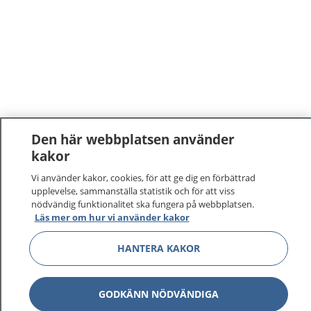
Den här webbplatsen använder
kakor
1177
–
tryggt om din hälsa och vård
Vi använder kakor, cookies, för att ge dig en förbättrad
upplevelse, sammanställa statistik och för att viss
På 1177.se får du råd om hälsa och information om
nödvändig funktionalitet ska fungera på webbplatsen.
sjukdomar och vilka mottagningar du kan kontakta.
Läs mer om hur vi använder kakor
Logga in för att läsa din journal och göra dina
HANTERA KAKOR
vårdärenden. Ring telefonnummer 1177 för
sjukvårdsrådgivning dygnet runt.
1177 ger dig råd när du vill må bättre.
GODKÄNN NÖDVÄNDIGA