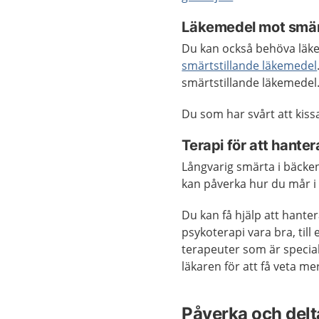
Läkemedel mot smärt
Du kan också behöva läke
smärtstillande läkemedel
smärtstillande läkemedel
Du som har svårt att kis
Terapi för att hanter
Långvarig smärta i bäcke
kan påverka hur du mår i
Du kan få hjälp att hante
psykoterapi vara bra, til
terapeuter som är specia
läkaren för att få veta me
Påverka och delta