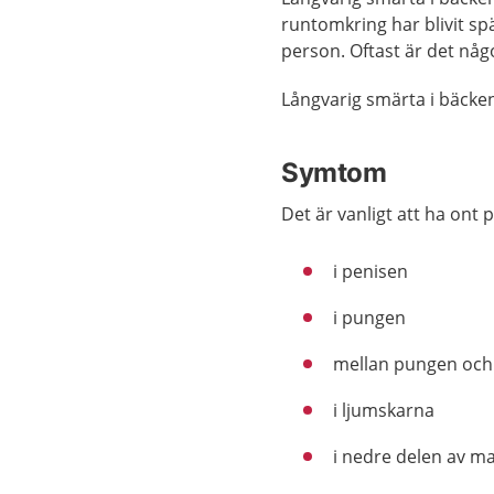
runtomkring har blivit spä
person. Oftast är det någ
Långvarig smärta i bäcken
Symtom
Det är vanligt att ha ont 
i penisen
i pungen
mellan pungen oc
i ljumskarna
i nedre delen av ma