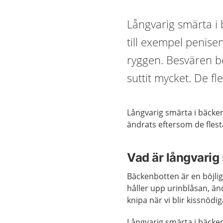
Långvarig smärta i 
till exempel penis
ryggen. Besvären ber
suttit mycket. De fle
Långvarig smärta i bäcken
ändrats eftersom de fles
Vad är långvarig
Bäckenbotten är en böjlig
håller upp urinblåsan, ä
knipa när vi blir kissnödig
Långvarig smärta i bäck