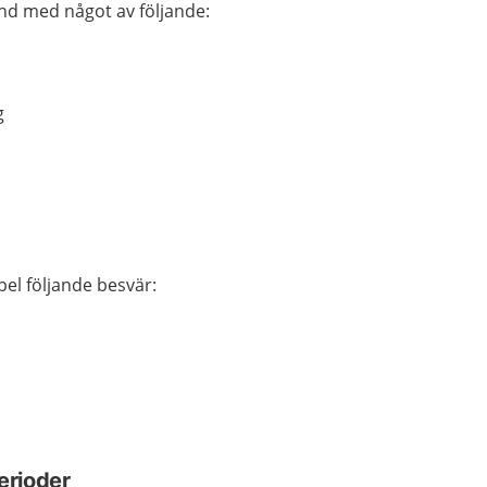
nd med något av följande:
g
pel följande besvär:
erioder