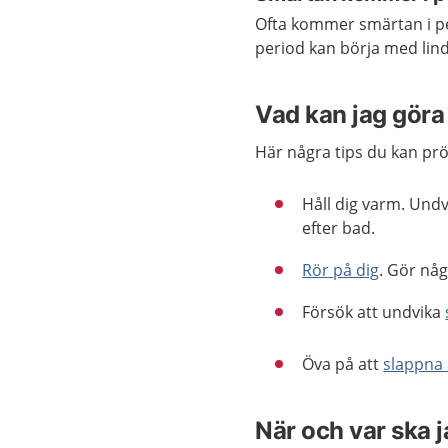
Ofta kommer smärtan i per
period kan börja med lin
Vad kan jag göra 
Här några tips du kan pröv
Håll dig varm. Undvi
efter bad.
Rör på dig
. Gör någ
Försök att undvika
Öva på att
slappna
När och var ska 