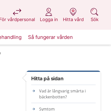
på 1177.se
på 1177.se
på 1177.se
på 1177.se
För vårdpersonal
Logga in
Hitta vård
Sök
ehandling
Så fungerar vården
n
Hitta på sidan
Vad är långvarig smärta i
bäckenbotten?
Symtom