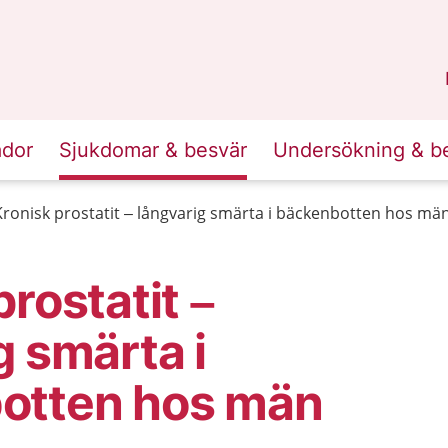
n
Skåne
.
ador
Sjukdomar & besvär
Undersökning & b
Kronisk prostatit – långvarig smärta i bäckenbotten hos mä
prostatit –
g smärta i
otten hos män