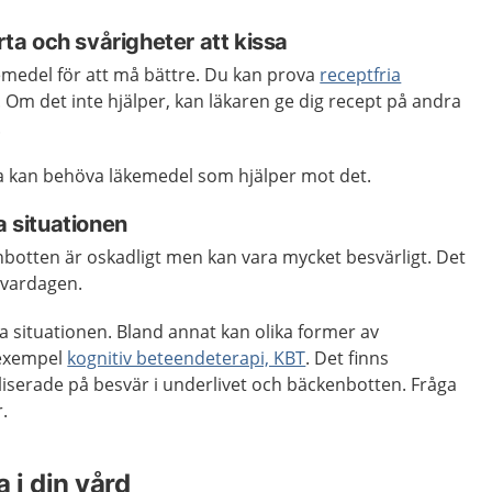
a och svårigheter att kissa
medel för att må bättre. Du kan prova
receptfria
. Om det inte hjälper, kan läkaren ge dig recept på andra
.
sa kan behöva läkemedel som hjälper mot det.
a situationen
nbotten är oskadligt men kan vara mycket besvärligt. Det
 vardagen.
ra situationen. Bland annat kan olika former av
l exempel
kognitiv beteendeterapi, KBT
. Det finns
liserade på besvär i underlivet och bäckenbotten. Fråga
r.
 i din vård