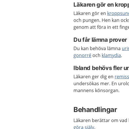
Läkaren gör en kro
Läkaren gör en
kroppsun
och pungen. Hen kan ock
genom att föra in ett fin
Du får lämna prover
Du kan behöva lämna
ur
gonorré
och
klamydia
.
Ibland behövs fler 
Läkaren ger dig en
remis
undersökas mer. En urolog
mannens könsorgan.
Behandlingar
Läkaren berättar om vad 
göra själv
.