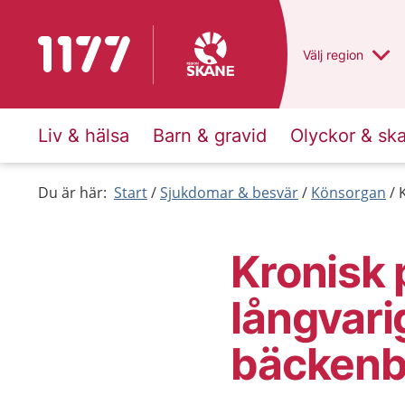
Till startsidan för 1177
Du har valt regio
Välj
en annan
region
Liv & hälsa
Barn & gravid
Olyckor & sk
Du är här:
Start
Sjukdomar & besvär
Könsorgan
Kronisk 
långvari
bäckenb