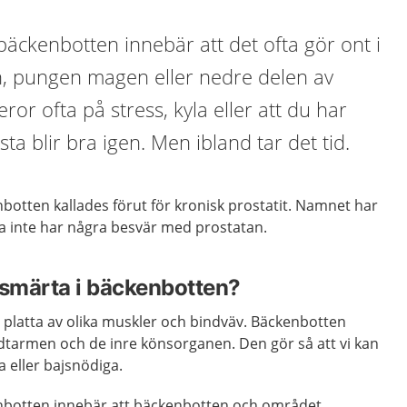
bäckenbotten innebär att det ofta gör ont i
en, pungen magen eller nedre delen av
or ofta på stress, kyla eller att du har
sta blir bra igen. Men ibland tar det tid.
botten kallades förut för kronisk prostatit. Namnet har
ta inte har några besvär med prostatan.
 smärta i bäckenbotten?
 platta av olika muskler och bindväv. Bäckenbotten
ndtarmen och de inre könsorganen. Den gör så att vi kan
a eller bajsnödiga.
enbotten innebär att bäckenbotten och området