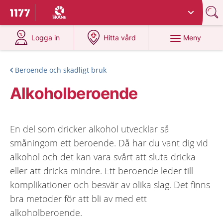
Du har valt region
Skåne
.
Till startsidan för 1177
på 1177.se
på 1177.se
Meny
Logga in
Hitta vård
Beroende och skadligt bruk
Alkoholberoende
En del som dricker alkohol utvecklar så
småningom ett beroende. Då har du vant dig vid
alkohol och det kan vara svårt att sluta dricka
eller att dricka mindre. Ett beroende leder till
komplikationer och besvär av olika slag. Det finns
bra metoder för att bli av med ett
alkoholberoende.