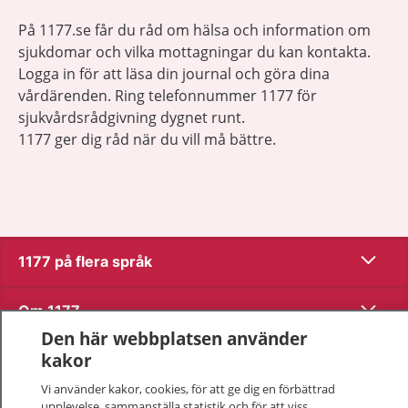
På 1177.se får du råd om hälsa och information om
sjukdomar och vilka mottagningar du kan kontakta.
Logga in för att läsa din journal och göra dina
vårdärenden. Ring telefonnummer 1177 för
sjukvårdsrådgivning dygnet runt.
1177 ger dig råd när du vill må bättre.
Visa inn
1177 på flera språk
Visa inn
Om 1177
Den här webbplatsen använder
Visa inn
kakor
Kontakt
Vi använder kakor, cookies, för att ge dig en förbättrad
upplevelse, sammanställa statistik och för att viss