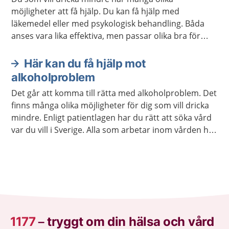
möjligheter att få hjälp. Du kan få hjälp med
läkemedel eller med psykologisk behandling. Båda
anses vara lika effektiva, men passar olika bra för
olika personer. Behandlingar kan också kombineras.
En del får bra stöd i självhjälpsgrupper.
Här kan du få hjälp mot
alkoholproblem
Det går att komma till rätta med alkoholproblem. Det
finns många olika möjligheter för dig som vill dricka
mindre. Enligt patientlagen har du rätt att söka vård
var du vill i Sverige. Alla som arbetar inom vården har
tystnadsplikt.
1177
–
tryggt om din hälsa och vård