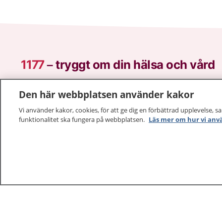
1177
–
tryggt om din hälsa och vård
På 1177.se får du råd om hälsa och information om 
Den här webbplatsen använder kakor
vilka mottagningar du kan kontakta. Logga in för att lä
Vi använder kakor, cookies, för att ge dig en förbättrad upplevelse, s
och göra dina vårdärenden. Ring telefonnummer 1177
funktionalitet ska fungera på webbplatsen.
Läs mer om hur vi anv
sjukvårdsrådgivning dygnet runt.
1177 ger dig råd när du vill må bättre.