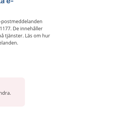
ka e-
 e-postmeddelanden
1177. De innehåller
på tjänster. Läs om hur
elanden.
ndra.