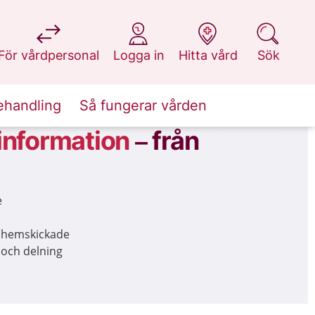
på 1177.se
på 1177.se
på 1177.se
på 1177.se
För vårdpersonal
Logga in
Hitta vård
Sök
ehandling
Så fungerar vården
 information
–
från
e
ev hemskickade
 och delning