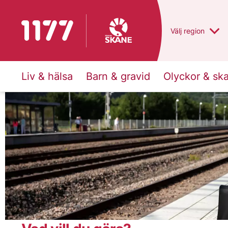
Till startsidan för 1177
Du har valt regio
Välj
en annan
region
Liv & hälsa
Barn & gravid
Olyckor & sk
1177