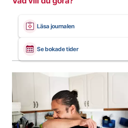
Vad vill du göra?
Läsa journalen
Se bokade tider
Aktuella artiklar