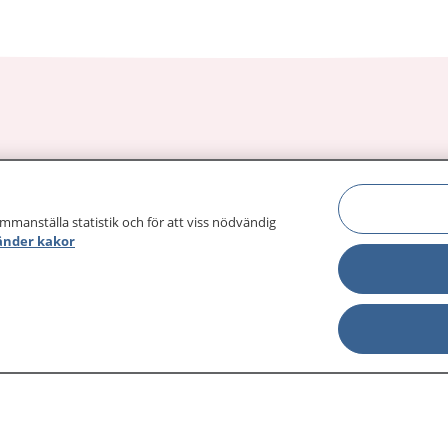
sjukdomar och
Other languages
sa din journal
Lättläst svenska
ammanställa statistik och för att viss nödvändig
 för
änder kakor