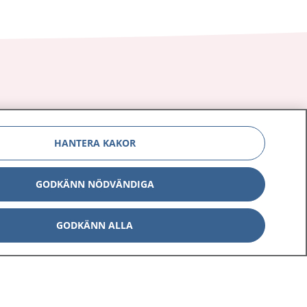
Om 1177
Kontakt
HANTERA KAKOR
E-tjänster
Press
Aktuellt
Digital tillgänglighet
GODKÄNN NÖDVÄNDIGA
GODKÄNN ALLA