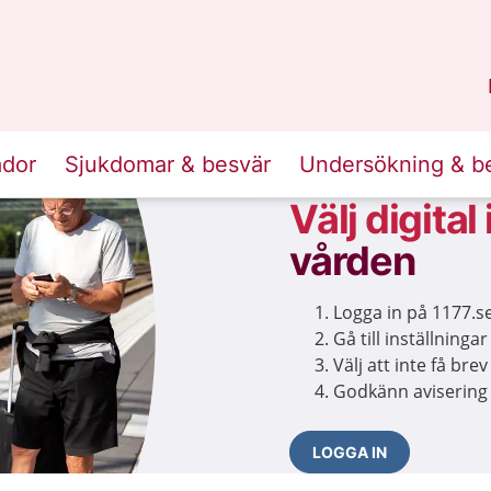
n
Skåne
.
ador
Sjukdomar & besvär
Undersökning & b
Välj digital
vården
Logga in på 1177.s
Gå till inställningar
Välj att inte få br
Godkänn avisering
LOGGA IN