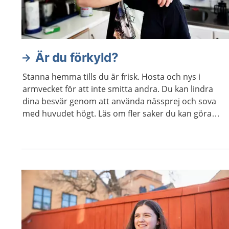
Är du förkyld?
Stanna hemma tills du är frisk. Hosta och nys i
armvecket för att inte smitta andra. Du kan lindra
dina besvär genom att använda nässprej och sova
med huvudet högt. Läs om fler saker du kan göra
själv för att må bättre.
Aktuella artiklar