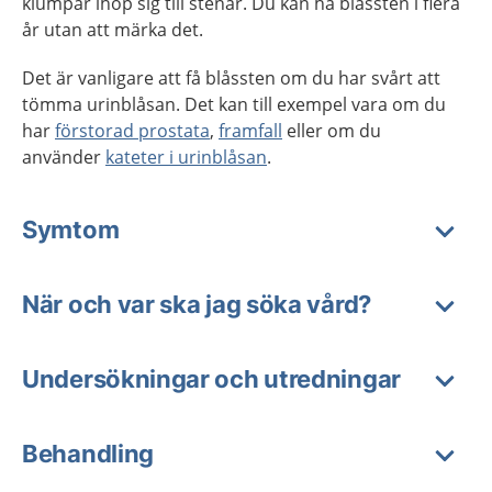
klumpar ihop sig till stenar. Du kan ha blåssten i flera
år utan att märka det.
Det är vanligare att få blåssten om du har svårt att
tömma urinblåsan. Det kan till exempel vara om du
har
förstorad prostata
,
framfall
eller om du
använder
kateter i urinblåsan
.
Symtom
När och var ska jag söka vård?
Undersökningar och utredningar
Behandling