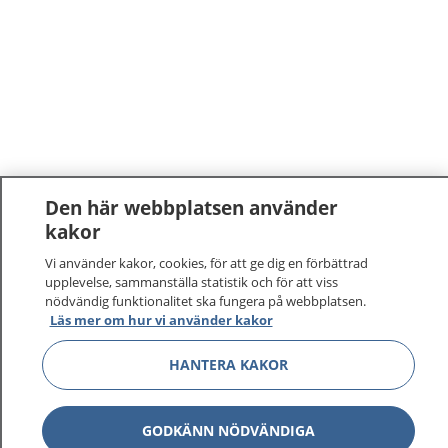
Den här webbplatsen använder
kakor
1177
–
tryggt om din hälsa och vård
Vi använder kakor, cookies, för att ge dig en förbättrad
upplevelse, sammanställa statistik och för att viss
På 1177.se får du råd om hälsa och information om
nödvändig funktionalitet ska fungera på webbplatsen.
sjukdomar och vilka mottagningar du kan kontakta.
Läs mer om hur vi använder kakor
Logga in för att läsa din journal och göra dina
HANTERA KAKOR
vårdärenden. Ring telefonnummer 1177 för
sjukvårdsrådgivning dygnet runt.
1177 ger dig råd när du vill må bättre.
GODKÄNN NÖDVÄNDIGA