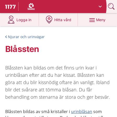
Du har valt region
Skåne
.
Till startsidan för 1177
på 1177.se
på 1177.se
Meny
Logga in
Hitta vård
Njurar och urinvägar
Blåssten
Blåssten kan bildas om det finns urin kvar i
urinblåsan efter att du har kissat. Blåssten kan
göra att du blir kissnödig oftare än vanligt. Ibland
blir det svårare att tömma blåsan. Du får
behandling om stenarna är stora och ger besvär.
Blåssten bildas av små kristaller i
urinblåsan
som