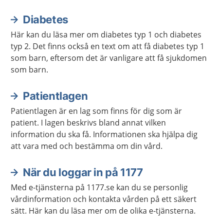
komplikationer. Du kommer också behöva ändra
dina levnadsvanor för resten av livet efter en
Diabetes
fetmaoperation.
Här kan du läsa mer om diabetes typ 1 och diabetes
typ 2. Det finns också en text om att få diabetes typ 1
som barn, eftersom det är vanligare att få sjukdomen
som barn.
Patientlagen
Patientlagen är en lag som finns för dig som är
patient. I lagen beskrivs bland annat vilken
information du ska få. Informationen ska hjälpa dig
att vara med och bestämma om din vård.
När du loggar in på 1177
Med e-tjänsterna på 1177.se kan du se personlig
vårdinformation och kontakta vården på ett säkert
sätt. Här kan du läsa mer om de olika e-tjänsterna.