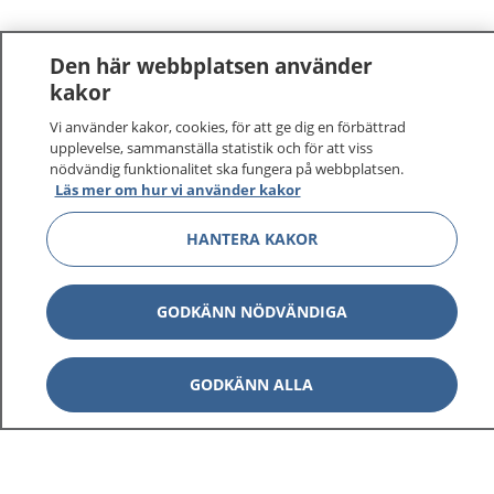
Den här webbplatsen använder
kakor
Vi använder kakor, cookies, för att ge dig en förbättrad
1177
–
tryggt om din hälsa och vård
upplevelse, sammanställa statistik och för att viss
nödvändig funktionalitet ska fungera på webbplatsen.
Läs mer om hur vi använder kakor
På 1177.se får du råd om hälsa och information om
sjukdomar och vilka mottagningar du kan kontakta.
HANTERA KAKOR
Logga in för att läsa din journal och göra dina
vårdärenden. Ring telefonnummer 1177 för
sjukvårdsrådgivning dygnet runt.
GODKÄNN NÖDVÄNDIGA
1177 ger dig råd när du vill må bättre.
GODKÄNN ALLA
Visa inn
1177 på flera språk