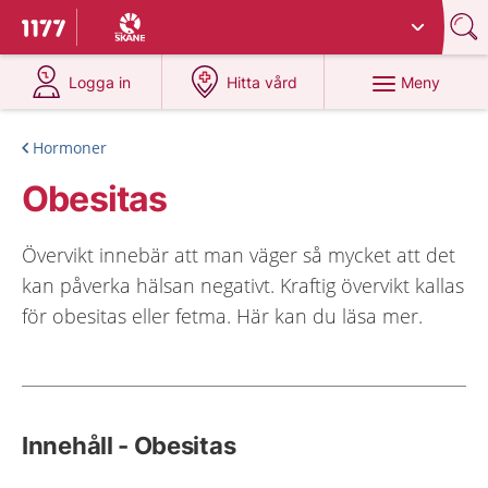
Du har valt region
Skåne
.
Till startsidan för 1177
på 1177.se
på 1177.se
Meny
Logga in
Hitta vård
Hormoner
Obesitas
Övervikt innebär att man väger så mycket att det
kan påverka hälsan negativt. Kraftig övervikt kallas
för obesitas eller fetma. Här kan du läsa mer.
Innehåll - Obesitas