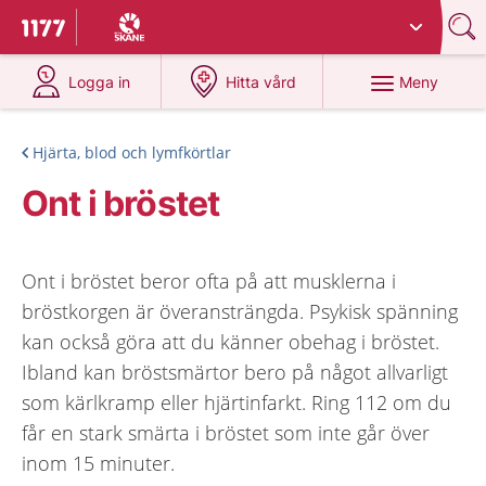
Du har valt region
Skåne
.
Till startsidan för 1177
på 1177.se
på 1177.se
Meny
Logga in
Hitta vård
Hjärta, blod och lymfkörtlar
Ont i bröstet
Ont i bröstet beror ofta på att musklerna i
bröstkorgen är överansträngda. Psykisk spänning
kan också göra att du känner obehag i bröstet.
Ibland kan bröstsmärtor bero på något allvarligt
som kärlkramp eller hjärtinfarkt. Ring 112 om du
får en stark smärta i bröstet som inte går över
inom 15 minuter.