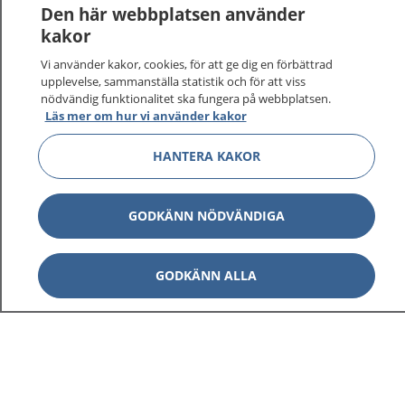
Den här webbplatsen använder
kakor
Vi använder kakor, cookies, för att ge dig en förbättrad
1177
–
tryggt om din hälsa och vård
upplevelse, sammanställa statistik och för att viss
nödvändig funktionalitet ska fungera på webbplatsen.
Läs mer om hur vi använder kakor
På 1177.se får du råd om hälsa och information om
sjukdomar och vilka mottagningar du kan kontakta.
HANTERA KAKOR
Logga in för att läsa din journal och göra dina
vårdärenden. Ring telefonnummer 1177 för
sjukvårdsrådgivning dygnet runt.
GODKÄNN NÖDVÄNDIGA
1177 ger dig råd när du vill må bättre.
GODKÄNN ALLA
Visa inn
1177 på flera språk
Visa inn