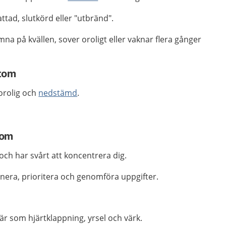
tad, slutkörd eller "utbränd".
mna på kvällen, sover oroligt eller vaknar flera gånger
tom
 orolig och
nedstämd
.
tom
ch har svårt att koncentrera dig.
anera, prioritera och genomföra uppgifter.
är som hjärtklappning, yrsel och värk.