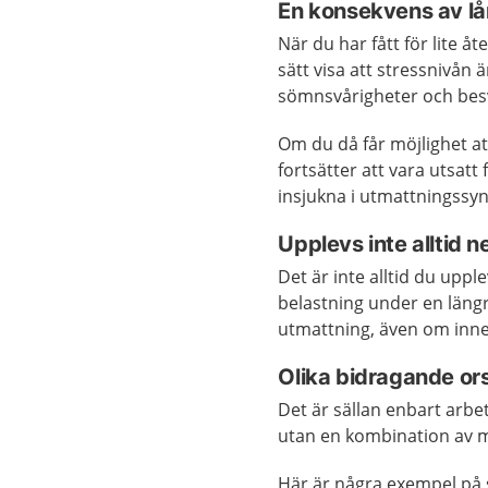
En konsekvens av lå
När du har fått för lite å
sätt visa att stressnivån
sömnsvårigheter och bes
Om du då får möjlighet 
fortsätter att vara utsatt 
insjukna i utmattningssy
Upplevs inte alltid n
Det är inte alltid du uppl
belastning under en längre
utmattning, även om inneh
Olika bidragande or
Det är sällan enbart arbete
utan en kombination av m
Här är några exempel på s