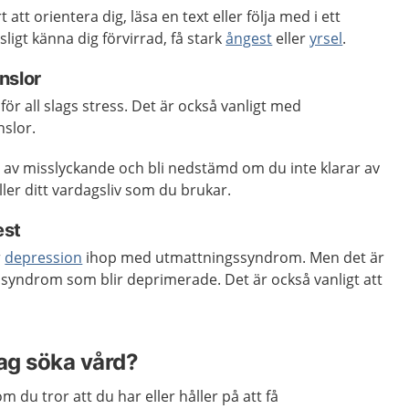
t att orientera dig, läsa en text eller följa med i ett
ligt känna dig förvirrad, få stark
ångest
eller
yrsel
.
nslor
för all slags stress. Det är också vanligt med
slor.
a av misslyckande och bli nedstämd om du inte klarar av
eller ditt vardagsliv som du brukar.
est
r
depression
ihop med utmattningssyndrom. Men det är
ssyndrom som blir deprimerade. Det är också vanligt att
jag söka vård?
m du tror att du har eller håller på att få