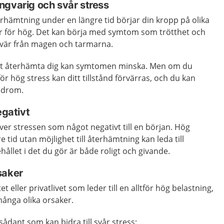
ngvarig och svår stress
terhämtning under en längre tid börjar din kropp på olika
 är för hög. Det kan börja med symtom som trötthet och
vär från magen och tarmarna.
att återhämta dig kan symtomen minska. Men om du
för hög stress kan ditt tillstånd förvärras, och du kan
ndrom.
egativt
ever stressen som något negativt till en början. Hög
 tid utan möjlighet till återhämtning kan leda till
ållet i det du gör är både roligt och givande.
saker
t eller privatlivet som leder till en alltför hög belastning,
ånga olika orsaker.
ådant som kan bidra till svår stress: