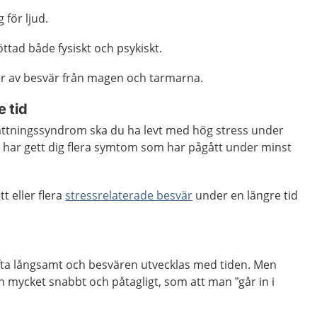
 för ljud.
öttad både fysiskt och psykiskt.
per av besvär från magen och tarmarna.
 tid
attningssyndrom ska du ha levt med hög stress under
n har gett dig flera symtom som har pågått under minst
t eller flera
stressrelaterade besvär
under en längre tid
ofta långsamt och besvären utvecklas med tiden. Men
ycket snabbt och påtagligt, som att man ”går in i