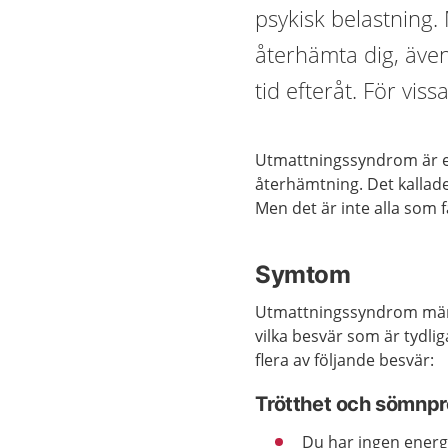
psykisk belastning
återhämta dig, även
tid efteråt. För vis
Utmattningssyndrom är en
återhämtning. Det kallade
Men det är inte alla som
Symtom
Utmattningssyndrom märks 
vilka besvär som är tydlig
flera av följande besvär:
Trötthet och sömnp
Du har ingen energ