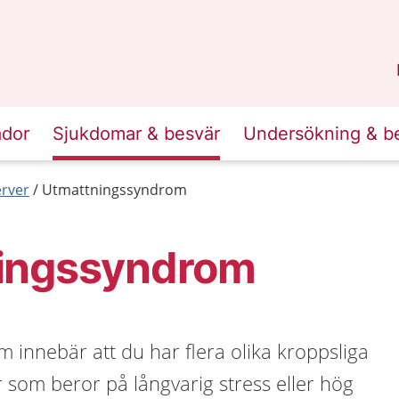
n
Skåne
.
ador
Sjukdomar & besvär
Undersökning & b
erver
Utmattningssyndrom
ingssyndrom
innebär att du har flera olika kroppsliga
 som beror på långvarig stress eller hög