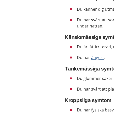
Du känner dig utmat
Du har svårt att so
under natten.
Känslomässiga sym
Du är lättirriterad,
Du har
ångest
.
Tankemässiga sym
Du glömmer saker o
Du har svårt att pl
Kroppsliga symtom
Du har fysiska besv