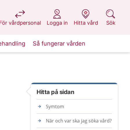
på 1177.se
på 1177.se
på 1177.se
på 1177.se
För vårdpersonal
Logga in
Hitta vård
Sök
ehandling
Så fungerar vården
Hitta på sidan
Symtom
När och var ska jag söka vård?