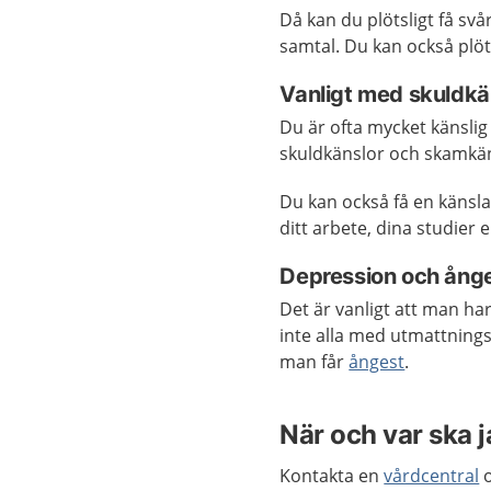
Då kan du plötsligt få svår
samtal. Du kan också plöts
Vanligt med skuldkä
Du är ofta mycket känslig 
skuldkänslor och skamkän
Du kan också få en känsl
ditt arbete, dina studier 
Depression och ång
Det är vanligt att man ha
inte alla med utmattning
man får
ångest
.
När och var ska 
Kontakta en
vårdcentral
o