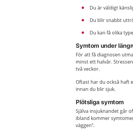
Du är väldigt känslig
Du blir snabbt uttr
Du kan få olika ty
Symtom under längre
För att få diagnosen utm
minst ett halvår. Stresse
två veckor.
Oftast har du också haft et
innan du blir sjuk.
Plötsliga symtom
Själva insjuknandet går 
ibland kommer symtomen m
väggen”.