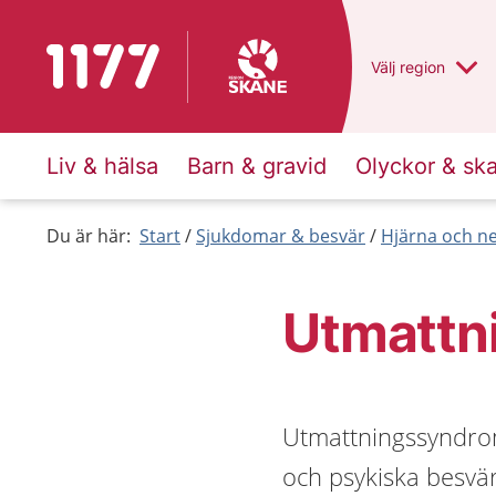
Till startsidan för 1177
Du har valt regio
Välj
en annan
region
Liv & hälsa
Barn & gravid
Olyckor & sk
Du är här:
Start
Sjukdomar & besvär
Hjärna och n
Utmattn
Utmattningssyndrom 
och psykiska besvär