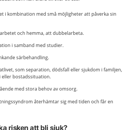
et i kombination med små möjligheter att påverka sin
arbetet och hemma, att dubbelarbeta.
ation i samband med studier.
nkande särbehandling.
atlivet, som separation, dödsfall eller sjukdom i familjen,
eller bostadssituation.
stående med stora behov av omsorg.
ttningssyndrom återhämtar sig med tiden och får en
a risken att bli sjuk?