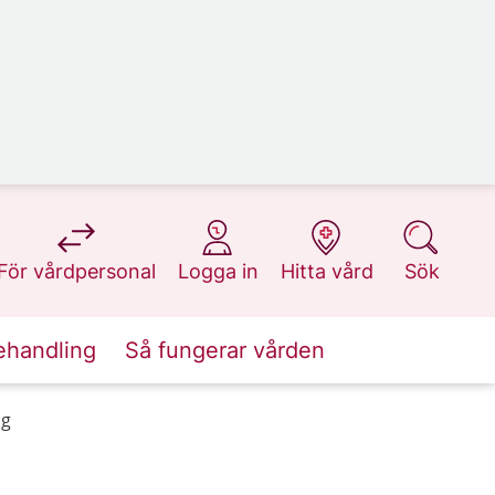
på 1177.se
på 1177.se
på 1177.se
på 1177.se
För vårdpersonal
Logga in
Hitta vård
Sök
ehandling
Så fungerar vården
ng