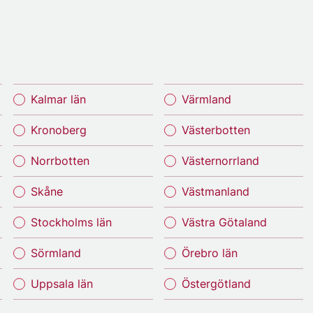
Kalmar län
Värmland
Kronoberg
Västerbotten
Norrbotten
Västernorrland
Skåne
Västmanland
Stockholms län
Västra Götaland
Sörmland
Örebro län
Uppsala län
Östergötland