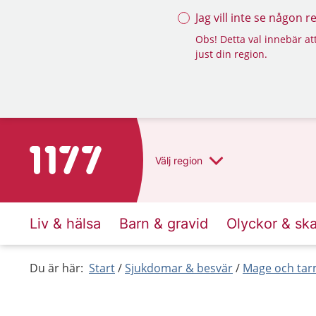
Jag vill inte se någon 
Obs! Detta val innebär att
just din region.
Till startsidan för 1177
Välj
region
Liv & hälsa
Barn & gravid
Olyckor & sk
Du är här:
Start
Sjukdomar & besvär
Mage och ta