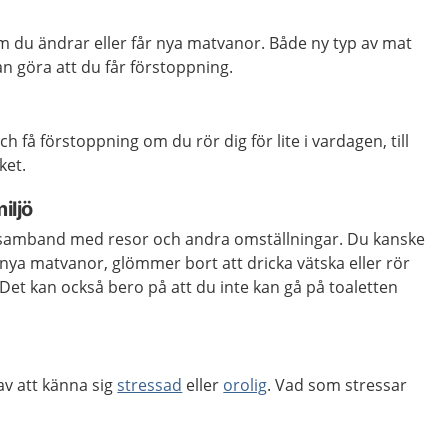
m du ändrar eller får nya matvanor. Både ny typ av mat
an göra att du får förstoppning.
h få förstoppning om du rör dig för lite i vardagen, till
ket.
iljö
i samband med resor och andra omställningar. Du kanske
r nya matvanor, glömmer bort att dricka vätska eller rör
Det kan också bero på att du inte kan gå på toaletten
av att känna sig
stressad
eller
orolig
. Vad som stressar