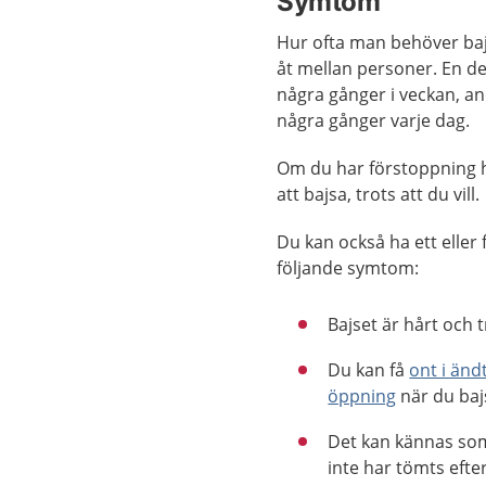
Symtom
Hur ofta man behöver bajs
åt mellan personer. En de
några gånger i veckan, an
några gånger varje dag.
Om du har förstoppning h
att bajsa, trots att du vill.
Du kan också ha ett eller 
följande symtom:
Bajset är hårt och t
Du kan få
ont i än
öppning
när du baj
Det kan kännas so
inte har tömts efte