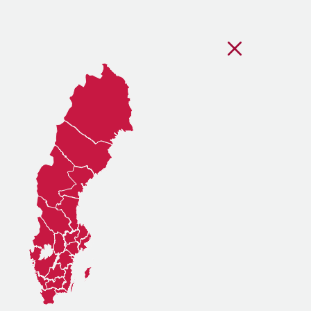
Stäng regionsvälj