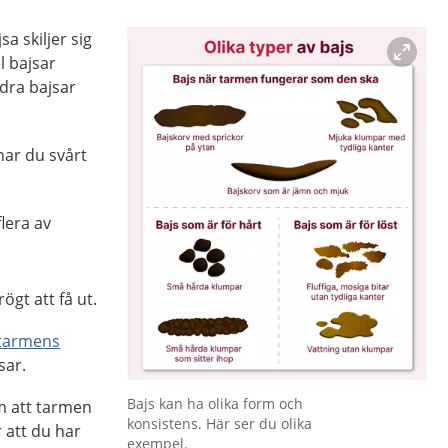
a skiljer sig
l bajsar
dra bajsar
ar du svårt
flera av
rögt att få ut.
dtarmens
sar.
Förstora bilden
Bajs kan ha olika form och
m att tarmen
konsistens. Här ser du olika
r att du har
exempel.