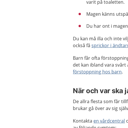
varit på toaletten.
Magen känns utspä
Du har ont i magen
Du kan må illa och inte vi
också få
sprickor i ändt
Barn får ofta förstoppnin
det kan ibland vara svårt
förstoppning hos barn
.
När och var ska 
De allra flesta som får ti
brukar gå över av sig själv
Kontakta
en vårdcentral
o
av följande symtom: