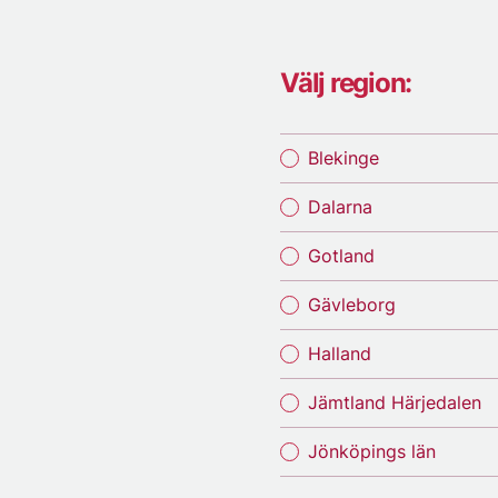
Välj region:
Blekinge
Dalarna
Gotland
Gävleborg
Halland
Jämtland Härjedalen
Jönköpings län