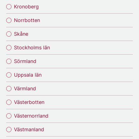
Kronoberg
Norrbotten
Skåne
Stockholms län
Sörmland
Uppsala län
Värmland
Västerbotten
Västernorrland
Västmanland