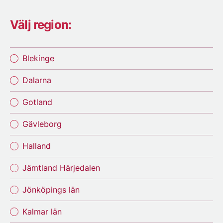
Välj region:
Blekinge
Dalarna
Gotland
Gävleborg
Halland
Jämtland Härjedalen
Jönköpings län
Kalmar län