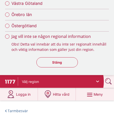
Västra Götaland
Örebro län
Östergötland
Jag vill inte se någon regional information
Obs! Detta val innebär att du inte ser regionalt innehåll
och viktig information som gäller just din region.
Stäng regionsväljaren
Stäng
Välj
region
Till startsidan för 1177
på 1177.se
på 1177.se
Meny
Logga in
Hitta vård
Tarmbesvär