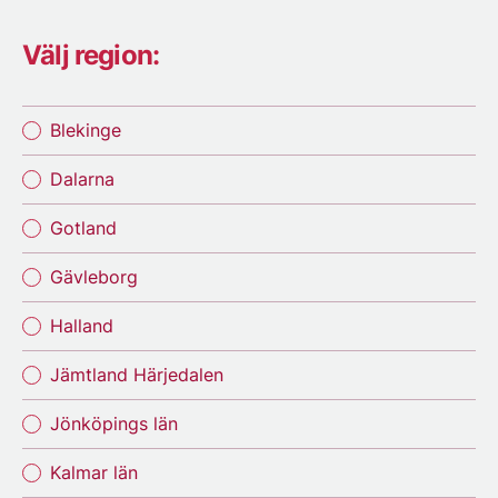
Välj region:
Blekinge
Dalarna
Gotland
Gävleborg
Halland
Jämtland Härjedalen
Jönköpings län
Kalmar län