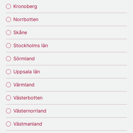
Kronoberg
Norrbotten
Skåne
Stockholms län
Sörmland
Uppsala län
Värmland
Västerbotten
Västernorrland
Västmanland