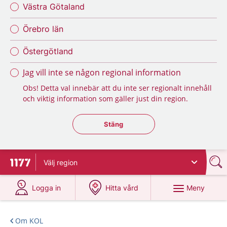
Västra Götaland
Örebro län
Östergötland
Jag vill inte se någon regional information
Obs! Detta val innebär att du inte ser regionalt innehåll
och viktig information som gäller just din region.
Stäng regionsväljaren
Stäng
Välj
region
Till startsidan för 1177
på 1177.se
på 1177.se
Meny
Logga in
Hitta vård
Om KOL