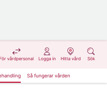
på 1177.se
på 1177.se
på 1177.se
på 1177.se
För vårdpersonal
Logga in
Hitta vård
Sök
ehandling
Så fungerar vården