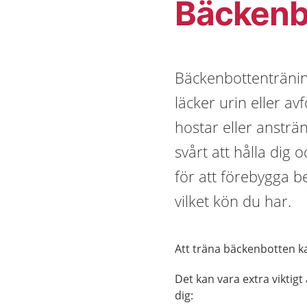
Bäckenb
Bäckenbottentränin
läcker urin eller a
hostar eller ansträn
svårt att hålla dig 
för att förebygga b
vilket kön du har.
Att träna bäckenbotten ka
Det kan vara extra viktig
dig: