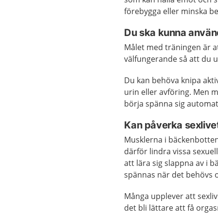
förebygga eller minska b
Du ska kunna använ
Målet med träningen är at
välfungerande så att du u
Du kan behöva knipa aktiv
urin eller avföring. Me
börja spänna sig automat
Kan påverka sexlivet
Musklerna i bäckenbotten 
därför lindra vissa sexue
att lära sig slappna av i
spännas när det behövs 
Många upplever att sexli
det bli lättare att få orga