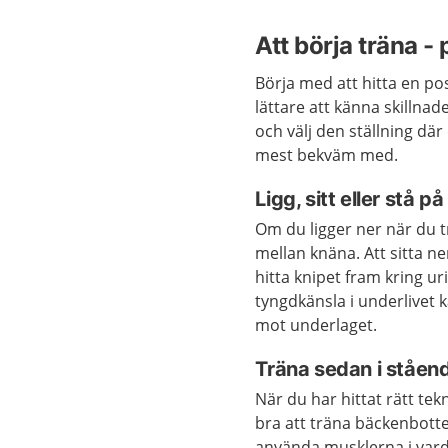
Att börja träna -
Börja med att hitta en pos
lättare att känna skillna
och välj den ställning där
mest bekväm med.
Ligg, sitt eller stå p
Om du ligger ner när du 
mellan knäna. Att sitta n
hitta knipet fram kring ur
tyngdkänsla i underlivet 
mot underlaget.
Träna sedan i ståen
När du har hittat rätt tek
bra att träna bäckenbotten
använda musklerna i var