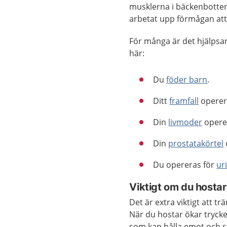
musklerna i bäckenbotten 
arbetat upp förmågan att
För många är det hjälpsam
här:
Du
föder barn
.
Ditt
framfall
operer
Din
livmoder
opere
Din
prostatakörtel
Du opereras för
ur
Viktigt om du hostar
Det är extra viktigt att 
När du hostar ökar tryck
som kan hålla emot och st