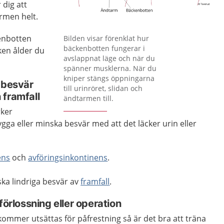
 dig att
rmen helt.
Förstora bilden
kenbotten
Bilden visar förenklat hur
bäckenbotten fungerar i
lken ålder du
avslappnat läge och när du
spänner musklerna. När du
kniper stängs öppningarna
 besvär
till urinröret, slidan och
 framfall
ändtarmen till.
rker
ga eller minska besvär med att det läcker urin eller
ens
och
avföringsinkontinens
.
ka lindriga besvär av
framfall
.
förlossning eller operation
kommer utsättas för påfrestning så är det bra att träna