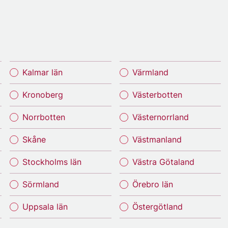
Kalmar län
Värmland
Kronoberg
Västerbotten
Norrbotten
Västernorrland
Skåne
Västmanland
Stockholms län
Västra Götaland
Sörmland
Örebro län
Uppsala län
Östergötland