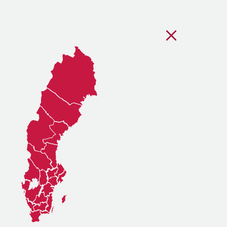
Stäng regionsvälj