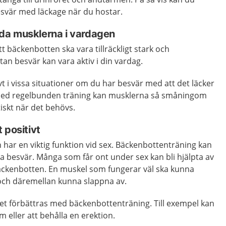
esvär med läckage när du hostar.
da musklerna i vardagen
t bäckenbotten ska vara tillräckligt stark och
tan besvär kan vara aktiv i din vardag.
t i vissa situationer om du har besvär med att det läcker
n med regelbunden träning kan musklerna så småningom
iskt när det behövs.
 positivt
har en viktig funktion vid sex. Bäckenbottenträning kan
lla besvär. Många som får ont under sex kan bli hjälpta av
 bäckenbotten. En muskel som fungerar väl ska kunna
och däremellan kunna slappna av.
vet förbättras med bäckenbottenträning. Till exempel kan
sm eller att behålla en erektion.