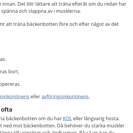
innan. Det blir lättare att träna efteråt om du redan har
 spänna och slappna av i musklerna.
t att träna bäckenbotten före och efter något av det
as.
ras bort.
opereras
.
ininkontinens
eller
avföringsinkontinens
.
 ofta
träna bäckenbotten om du har
KOL
eller långvarig hosta.
et ned mot bäckenbotten. Då behöver du starka muskler
änga till urinröret och ändtarmen. På så vis kan du