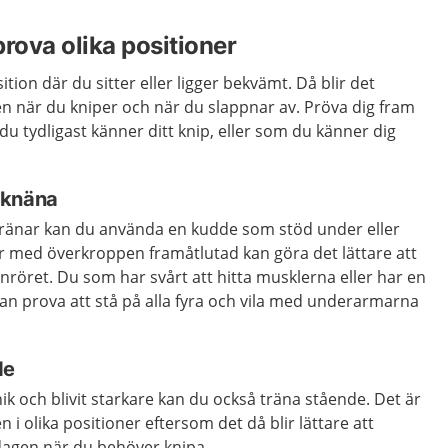
 prova olika positioner
ition där du sitter eller ligger bekvämt. Då blir det
den när du kniper och när du slappnar av. Pröva dig fram
 du tydligast känner ditt knip, eller som du känner dig
å knäna
tränar kan du använda en kudde som stöd under eller
er med överkroppen framåtlutad kan göra det lättare att
inröret. Du som har svårt att hitta musklerna eller har en
kan prova att stå på alla fyra och vila med underarmarna
de
nik och blivit starkare kan du också träna stående. Det är
 i olika positioner eftersom det då blir lättare att
dagen när du behöver knipa.