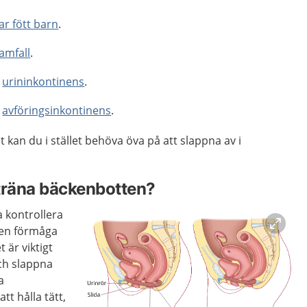
har fött barn
.
ramfall
.
d
urininkontinens
.
d
avföringsinkontinens
.
 kan du i stället behöva öva på att slappna av i
träna bäckenbotten?
a kontrollera
 en förmåga
 är viktigt
ch slappna
a
tt hålla tätt,