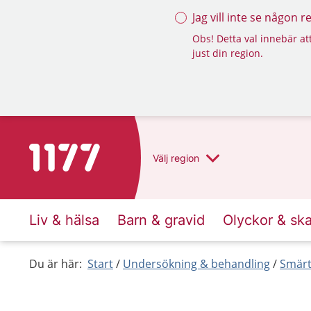
Jag vill inte se någon 
Obs! Detta val innebär att
just din region.
Till startsidan för 1177
Välj
region
Liv & hälsa
Barn & gravid
Olyckor & sk
Du är här:
Start
Undersökning & behandling
Smärt