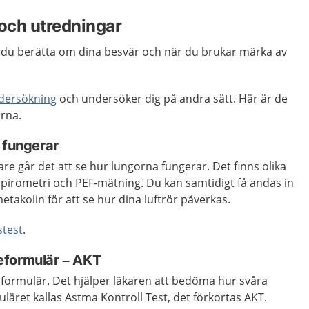
och utredningar
år du berätta om dina besvär och när du brukar märka av
dersökning
och undersöker dig på andra sätt. Här är de
rna.
 fungerar
re går det att se hur lungorna fungerar. Det finns olika
 spirometri och PEF-mätning. Du kan samtidigt få andas in
metakolin för att se hur dina luftrör påverkas.
stest
.
ågeformulär – AKT
tt formulär. Det hjälper läkaren att bedöma hur svåra
läret kallas Astma Kontroll Test, det förkortas AKT.