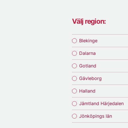
Välj region:
Blekinge
Dalarna
Gotland
Gävleborg
Halland
Jämtland Härjedalen
Jönköpings län