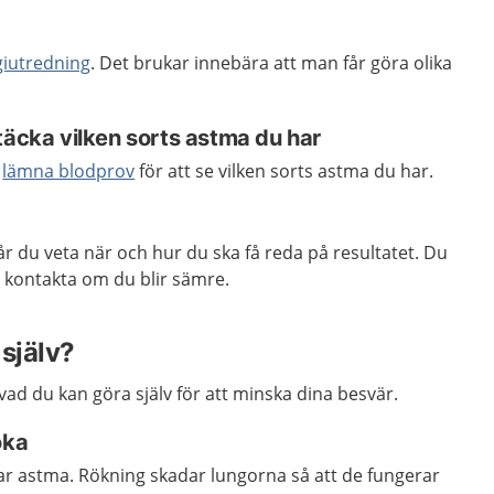
giutredning
. Det brukar innebära att man får göra olika
täcka vilken sorts astma du har
å
lämna blodprov
för att se vilken sorts astma du har.
r du veta när och hur du ska få reda på resultatet. Du
a kontakta om du blir sämre.
själv?
ad du kan göra själv för att minska dina besvär.
öka
ar astma. Rökning skadar lungorna så att de fungerar