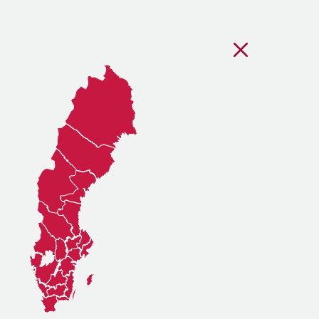
Stäng regionsvälj