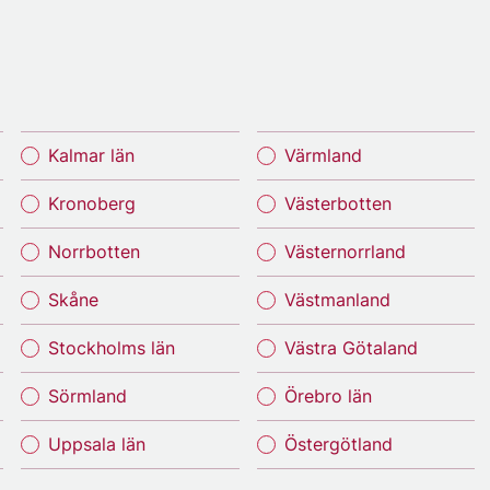
Kalmar län
Värmland
Kronoberg
Västerbotten
Norrbotten
Västernorrland
Skåne
Västmanland
Stockholms län
Västra Götaland
Sörmland
Örebro län
Uppsala län
Östergötland