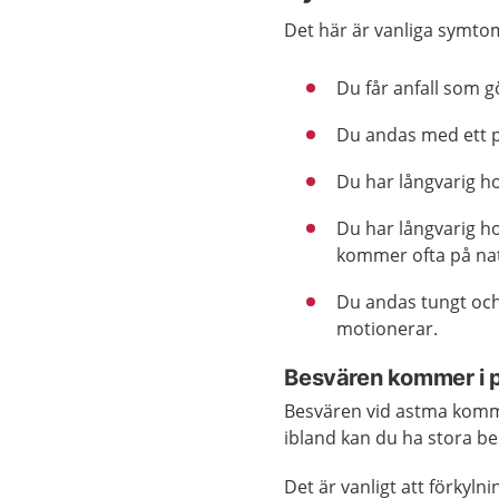
Det här är vanliga symto
Du får anfall som g
Du andas med ett p
Du har långvarig ho
Du har långvarig ho
kommer ofta på na
Du andas tungt och 
motionerar.
Besvären kommer i p
Besvären vid astma kommer
ibland kan du ha stora be
Det är vanligt att förkyln