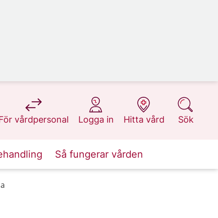
på 1177.se
på 1177.se
på 1177.se
på 1177.se
För vårdpersonal
Logga in
Hitta vård
Sök
ehandling
Så fungerar vården
ma