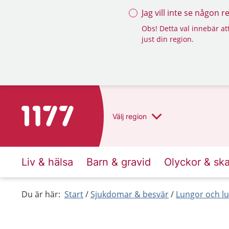
Jag vill inte se någon 
Obs! Detta val innebär att
just din region.
Till startsidan för 1177
Välj
region
Liv & hälsa
Barn & gravid
Olyckor & sk
Du är här:
Start
Sjukdomar & besvär
Lungor och lu