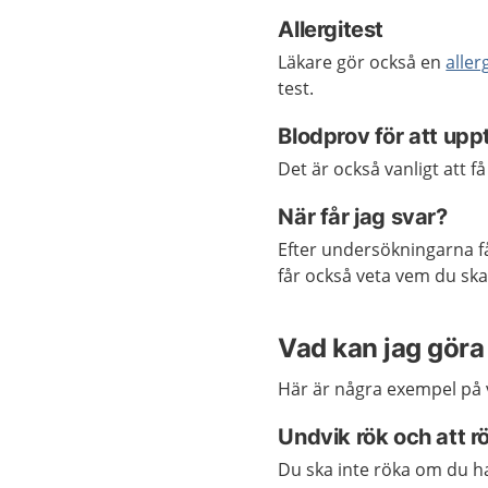
Allergitest
Läkare gör också en
aller
test.
Blodprov för att upp
Det är också vanligt att f
När får jag svar?
Efter undersökningarna få
får också veta vem du sk
Vad kan jag göra 
Här är några exempel på v
Undvik rök och att r
Du ska inte röka om du h