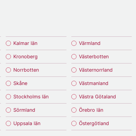
Kalmar län
Värmland
Kronoberg
Västerbotten
Norrbotten
Västernorrland
Skåne
Västmanland
Stockholms län
Västra Götaland
Sörmland
Örebro län
Uppsala län
Östergötland