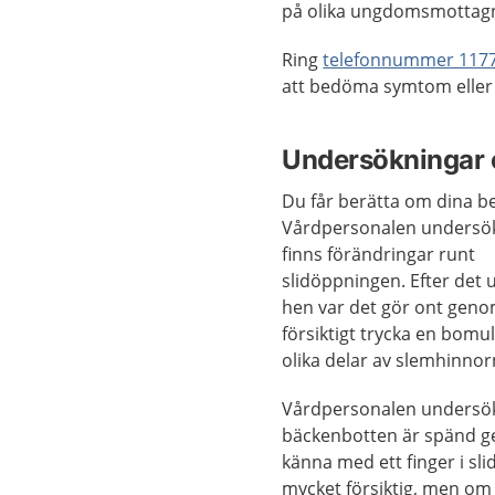
på olika ungdomsmottagn
Ring
telefonnummer 117
att bedöma symtom eller 
Undersökningar 
Du får berätta om dina b
Vårdpersonalen undersö
finns förändringar runt
slidöppningen. Efter det
hen var det gör ont geno
försiktigt trycka en bomu
olika delar av slemhinnor
Vårdpersonalen undersö
bäckenbotten är spänd g
känna med ett finger i sli
mycket försiktig, men om