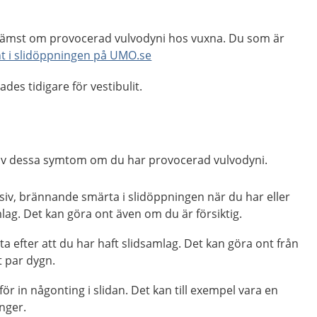
främst om provocerad vulvodyni hos vuxna. Du som är
nt i slidöppningen på UMO.se
des tidigare för vestibulit.
ra av dessa symtom om du har provocerad vulvodyni.
siv, brännande smärta i slidöppningen när du har eller
lag. Det kan göra ont även om du är försiktig.
 efter att du har haft slidsamlag. Det kan göra ont från
tt par dygn.
för in någonting i slidan. Det kan till exempel vara en
inger.