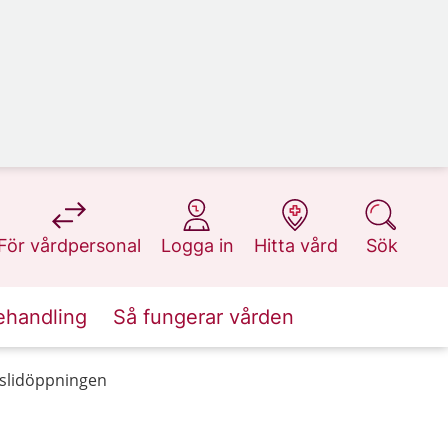
på 1177.se
på 1177.se
på 1177.se
på 1177.se
För vårdpersonal
Logga in
Hitta vård
Sök
ehandling
Så fungerar vården
 slidöppningen