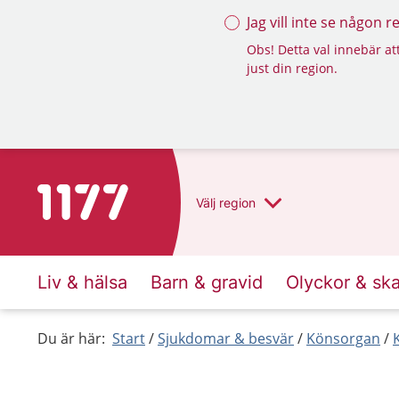
Jag vill inte se någon 
Obs! Detta val innebär att
just din region.
Till startsidan för 1177
Välj
region
Liv & hälsa
Barn & gravid
Olyckor & sk
Du är här:
Start
Sjukdomar & besvär
Könsorgan