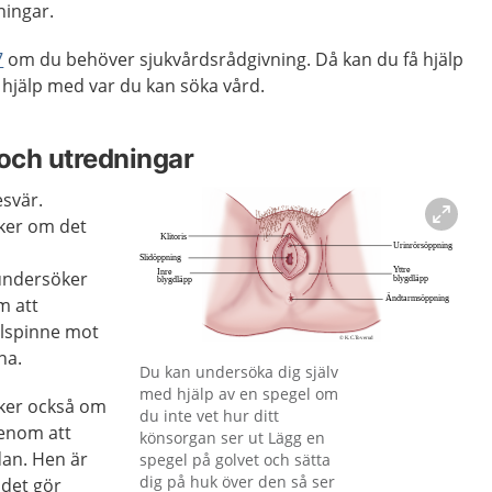
ingar.
7
om du behöver sjukvårdsrådgivning. Då kan du få hjälp
hjälp med var du kan söka vård.
och utredningar
esvär.
ker om det
 undersöker
m att
llspinne mot
na.
Förstora bilden
Du kan undersöka dig själv
med hjälp av en spegel om
ker också om
du inte vet hur ditt
enom att
könsorgan ser ut Lägg en
dan. Hen är
spegel på golvet och sätta
dig på huk över den så ser
 det gör