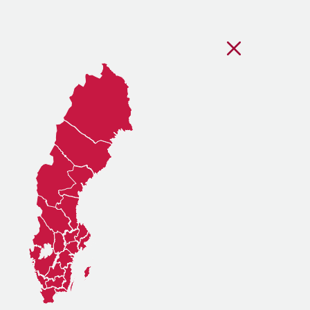
Stäng regionsvälj