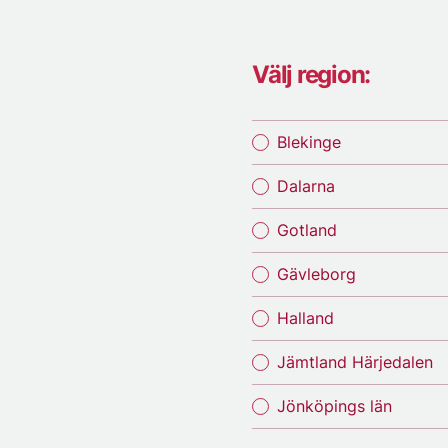
Välj region:
Blekinge
Dalarna
Gotland
Gävleborg
Halland
Jämtland Härjedalen
Jönköpings län