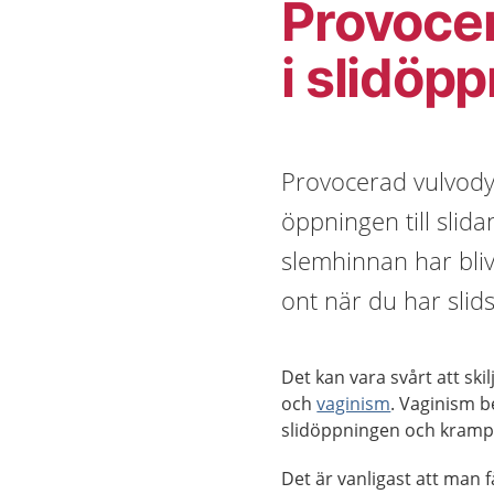
Provocer
i slidöp
Provocerad vulvodyn
öppningen till slida
slemhinnan har bliv
ont när du har slids
Det kan vara svårt att ski
och
vaginism
. Vaginism b
slidöppningen och kramp i
Det är vanligast att man 