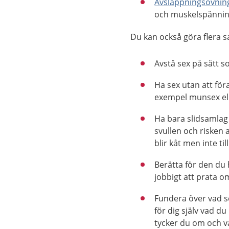
Avslappningsövnin
och muskelspänni
Du kan också göra flera sa
Avstå sex på sätt s
Ha sex utan att föra 
exempel munsex el
Ha bara slidsamlag 
svullen och risken 
blir kåt men inte till
Berätta för den du 
jobbigt att prata o
Fundera över vad so
för dig själv vad d
tycker du om och v