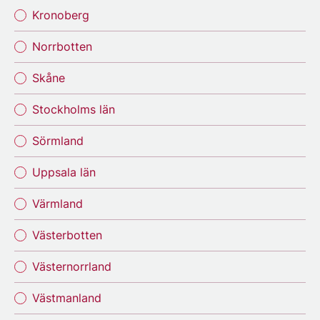
Kronoberg
Norrbotten
Skåne
Stockholms län
Sörmland
Uppsala län
Värmland
Västerbotten
Västernorrland
Västmanland