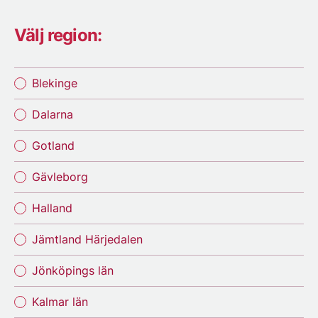
Välj region:
Blekinge
Dalarna
Gotland
Gävleborg
Halland
Jämtland Härjedalen
Jönköpings län
Kalmar län