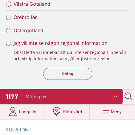
Västra Götaland
Örebro län
Östergötland
Jag vill inte se någon regional information
Obs! Detta val innebär att du inte ser regionalt innehåll
och viktig information som gäller just din region.
Stäng regionsväljaren
Stäng
Välj
region
Till startsidan för 1177
på 1177.se
på 1177.se
Meny
Logga in
Hitta vård
Liv & hälsa