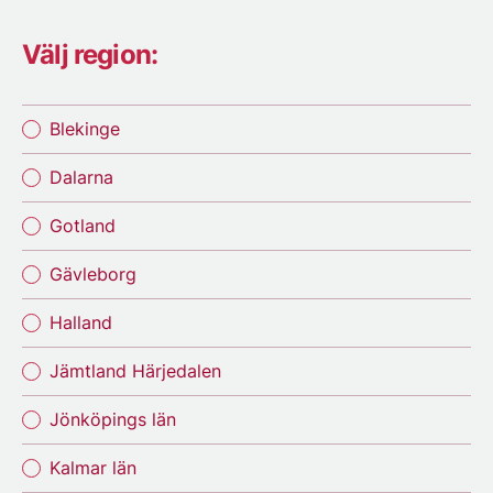
Välj region:
Blekinge
Dalarna
Gotland
Gävleborg
Halland
Jämtland Härjedalen
Jönköpings län
Kalmar län