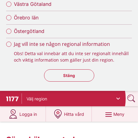
Västra Götaland
Örebro län
Östergötland
Jag vill inte se någon regional information
Obs! Detta val innebär att du inte ser regionalt innehåll
och viktig information som gäller just din region.
Stäng regionsväljaren
Stäng
Välj
region
Till startsidan för 1177
på 1177.se
på 1177.se
Meny
Logga in
Hitta vård