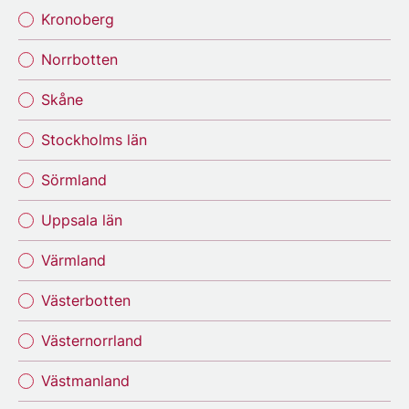
Kronoberg
Norrbotten
Skåne
Stockholms län
Sörmland
Uppsala län
Värmland
Västerbotten
Västernorrland
Västmanland