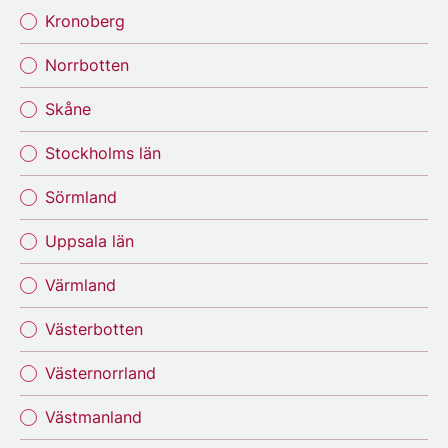
Kronoberg
Norrbotten
Skåne
Stockholms län
Sörmland
Uppsala län
Värmland
Västerbotten
Västernorrland
Västmanland