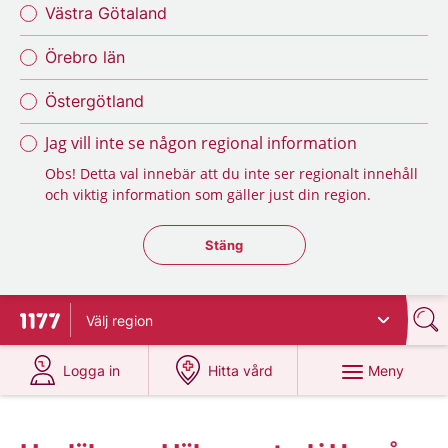
Västra Götaland
Örebro län
Östergötland
Jag vill inte se någon regional information
Obs! Detta val innebär att du inte ser regionalt innehåll
och viktig information som gäller just din region.
Stäng regionsväljaren
Stäng
Välj
region
Till startsidan för 1177
på 1177.se
på 1177.se
Meny
Logga in
Hitta vård