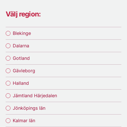
Välj region:
Blekinge
Dalarna
Gotland
Gävleborg
Halland
Jämtland Härjedalen
Jönköpings län
Kalmar län