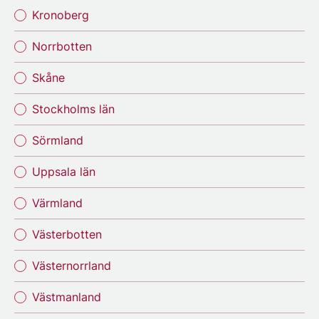
Kronoberg
Norrbotten
Skåne
Stockholms län
Sörmland
Uppsala län
Värmland
Västerbotten
Västernorrland
Västmanland