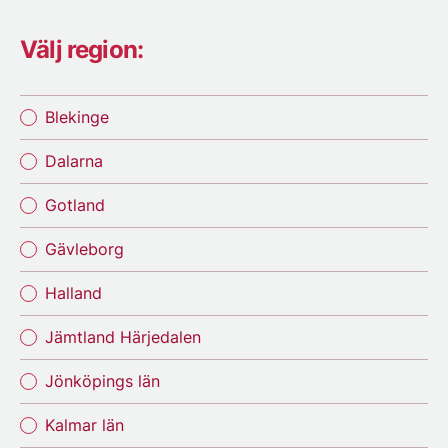
Välj region:
Blekinge
Dalarna
Gotland
Gävleborg
Halland
Jämtland Härjedalen
Jönköpings län
Kalmar län