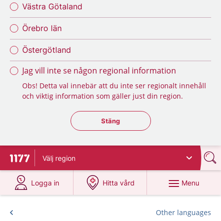
Västra Götaland
Örebro län
Östergötland
Jag vill inte se någon regional information
Obs! Detta val innebär att du inte ser regionalt innehåll
och viktig information som gäller just din region.
Stäng regionsväljaren
Stäng
Välj
region
To start page for 1177
at 1177.se
at 1177.se
Menu
Logga in
Hitta vård
Other languages