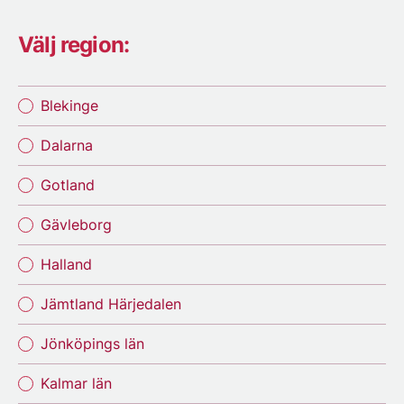
Välj region:
Blekinge
Dalarna
Gotland
Gävleborg
Halland
Jämtland Härjedalen
Jönköpings län
Kalmar län