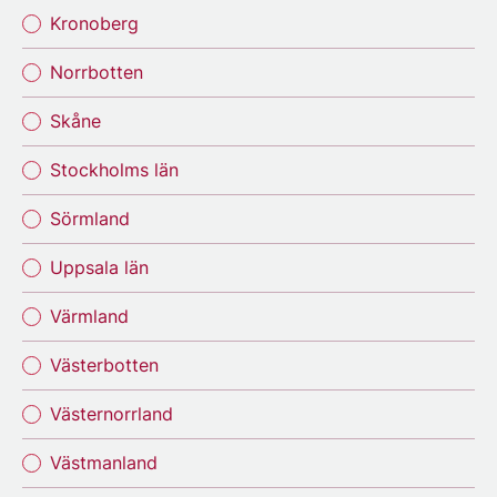
Kronoberg
Norrbotten
Skåne
Stockholms län
Sörmland
Uppsala län
Värmland
Västerbotten
Västernorrland
Västmanland