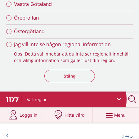
Västra Götaland
Örebro län
Östergötland
Jag vill inte se någon regional information
Obs! Detta val innebär att du inte ser regionalt innehåll
och viktig information som gäller just din region.
Stäng regionsväljaren
Stäng
Välj
region
To start page for 1177
at 1177.se
at 1177.se
Menu
Logga in
Hitta vård
زایمان