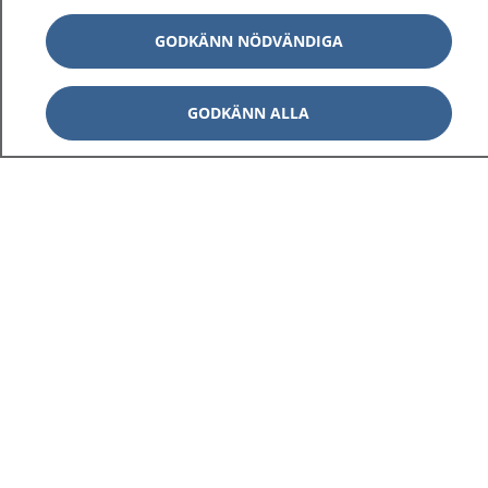
GODKÄNN NÖDVÄNDIGA
GODKÄNN ALLA