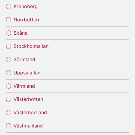
Kronoberg
Norrbotten
Skåne
Stockholms län
Sörmland
Uppsala län
Värmland
Västerbotten
Västernorrland
Västmanland