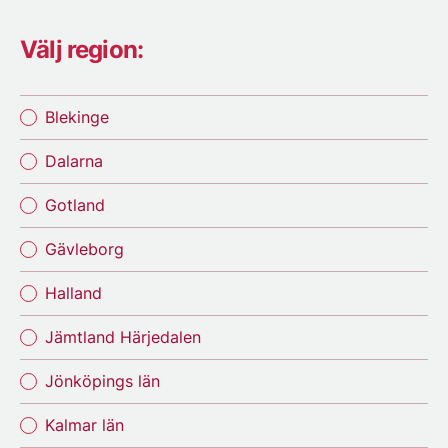
Välj region:
Blekinge
Dalarna
Gotland
Gävleborg
Halland
Jämtland Härjedalen
Jönköpings län
Kalmar län