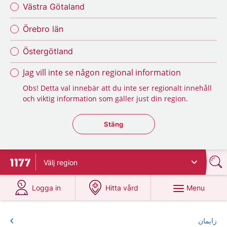
Västra Götaland
Örebro län
Östergötland
Jag vill inte se någon regional information
Obs! Detta val innebär att du inte ser regionalt innehåll
och viktig information som gäller just din region.
Stäng regionsväljaren
Stäng
Välj
region
To start page for 1177
at 1177.se
at 1177.se
Menu
Logga in
Hitta vård
زایمان