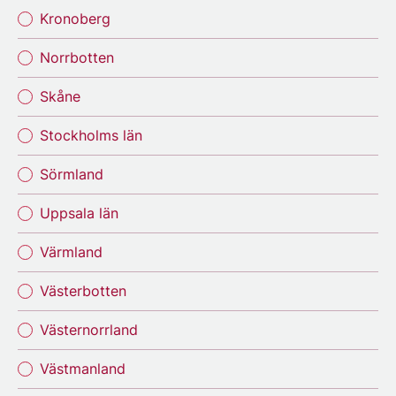
Kronoberg
Norrbotten
Skåne
Stockholms län
Sörmland
Uppsala län
Värmland
Västerbotten
Västernorrland
Västmanland