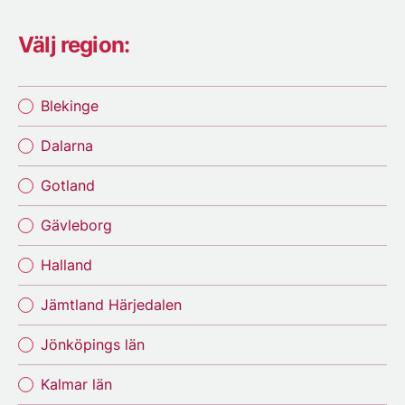
Välj region:
Blekinge
Dalarna
Gotland
Gävleborg
Halland
Jämtland Härjedalen
Jönköpings län
Kalmar län