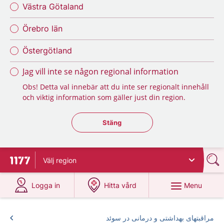
Västra Götaland
Örebro län
Östergötland
Jag vill inte se någon regional information
Obs! Detta val innebär att du inte ser regionalt innehåll
och viktig information som gäller just din region.
Stäng regionsväljaren
Stäng
Välj
region
To start page for 1177
at 1177.se
at 1177.se
Menu
Logga in
Hitta vård
مراقبتهای بهداشتی و درمانی در سوئد