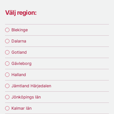
Välj region:
Blekinge
Dalarna
Gotland
Gävleborg
Halland
Jämtland Härjedalen
Jönköpings län
Kalmar län