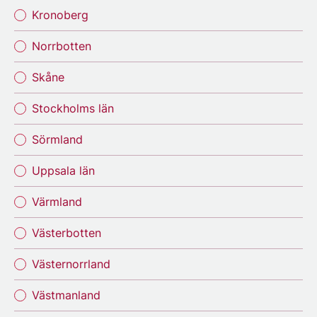
Kronoberg
Norrbotten
Skåne
Stockholms län
Sörmland
Uppsala län
Värmland
Västerbotten
Västernorrland
Västmanland