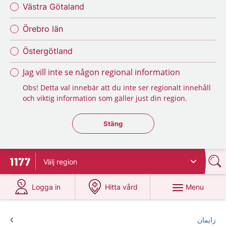
Västra Götaland
Örebro län
Östergötland
Jag vill inte se någon regional information
Obs! Detta val innebär att du inte ser regionalt innehåll
och viktig information som gäller just din region.
Stäng regionsväljaren
Stäng
Välj
region
To start page for 1177
at 1177.se
at 1177.se
Menu
Logga in
Hitta vård
زایمان