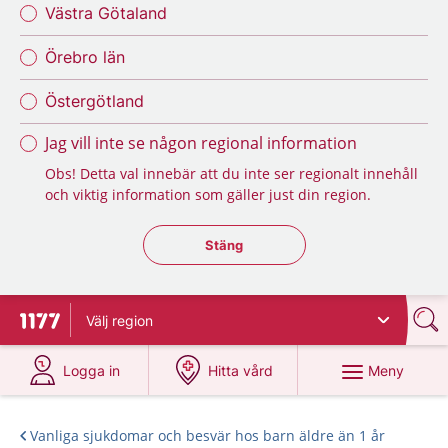
Västra Götaland
Örebro län
Östergötland
Jag vill inte se någon regional information
Obs! Detta val innebär att du inte ser regionalt innehåll
och viktig information som gäller just din region.
Stäng regionsväljaren
Stäng
Välj
region
Till startsidan för 1177
på 1177.se
på 1177.se
Meny
Logga in
Hitta vård
Vanliga sjukdomar och besvär hos barn äldre än 1 år