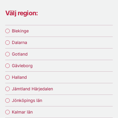
Välj region:
Blekinge
Dalarna
Gotland
Gävleborg
Halland
Jämtland Härjedalen
Jönköpings län
Kalmar län