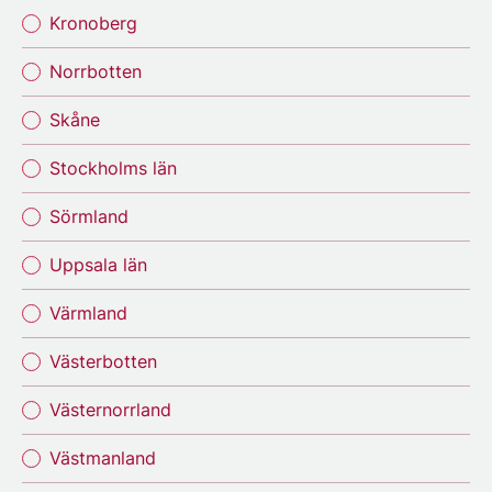
Kronoberg
Norrbotten
Skåne
Stockholms län
Sörmland
Uppsala län
Värmland
Västerbotten
Västernorrland
Västmanland