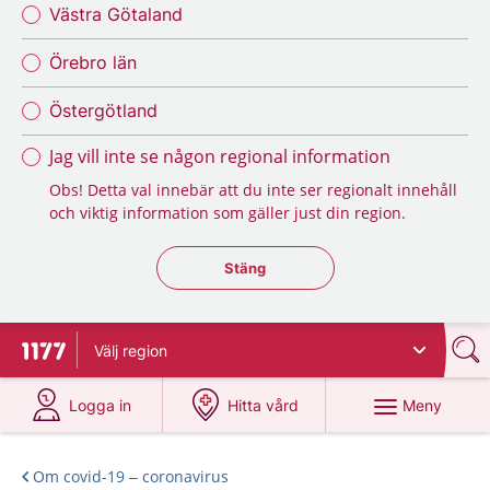
Västra Götaland
Örebro län
Östergötland
Jag vill inte se någon regional information
Obs! Detta val innebär att du inte ser regionalt innehåll
och viktig information som gäller just din region.
Stäng regionsväljaren
Stäng
Välj
region
Till startsidan för 1177
på 1177.se
på 1177.se
Meny
Logga in
Hitta vård
Om covid-19 – coronavirus