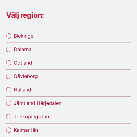
Välj region:
Blekinge
Dalarna
Gotland
Gävleborg
Halland
Jämtland Härjedalen
Jönköpings län
Kalmar län