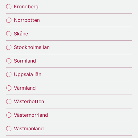
Kronoberg
Norrbotten
Skåne
Stockholms län
Sörmland
Uppsala län
Värmland
Västerbotten
Västernorrland
Västmanland