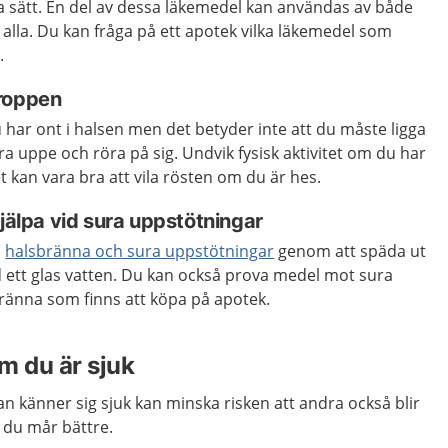
ka sätt. En del av dessa läkemedel kan användas av både
alla. Du kan fråga på ett apotek vilka läkemedel som
.
kroppen
har ont i halsen men det betyder inte att du måste ligga
ara uppe och röra på sig. Undvik fysisk aktivitet om du har
t kan vara bra att vila rösten om du är hes.
hjälpa vid sura uppstötningar
d
halsbränna och sura uppstötningar
genom att späda ut
d ett glas vatten. Du kan också prova medel mot sura
bränna som finns att köpa på apotek.
 du är sjuk
 känner sig sjuk kan minska risken att andra också blir
s du mår bättre.