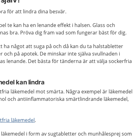
ra för att lindra dina besvär.
el te kan ha en lenande effekt i halsen. Glass och
as bra. Pröva dig fram vad som fungerar bäst för dig.
tt ha något att suga på och då kan du ta halstabletter
r och på apotek. De minskar inte själva svullnaden i
s lenande. Det bästa för tänderna är att välja sockerfria
edel kan lindra
eptfria läkemedel mot smärta. Några exempel är läkemedel
mol och
antiinflammatoriska smärtlindrande läkemedel,
tfria läkemedel
.
ka läkemedel i form av sugtabletter och munhålesprej som