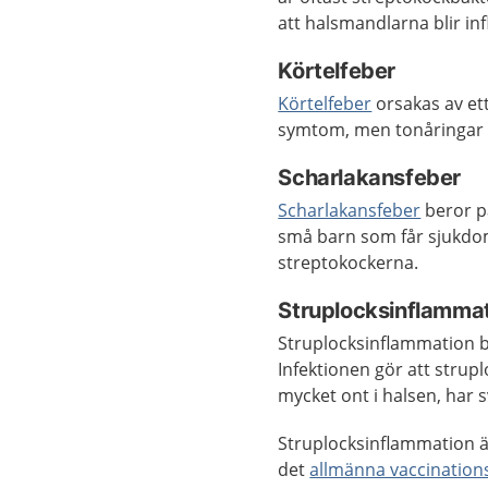
att halsmandlarna blir in
Körtelfeber
Körtelfeber
orsakas av ett
symtom, men tonåringar o
Scharlakansfeber
Scharlakansfeber
beror på
små barn som får sjukdome
streptokockerna.
Struplocksinflamma
Struplocksinflammation be
Infektionen gör att strupl
mycket ont i halsen, har sv
Struplocksinflammation är
det
allmänna vaccinatio