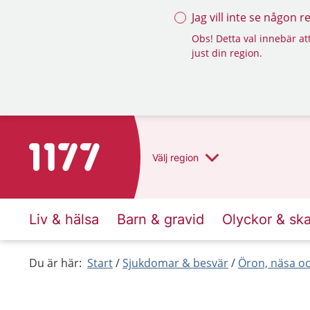
Jag vill inte se någon 
Obs! Detta val innebär att
just din region.
Till startsidan för 1177
Välj
region
Liv & hälsa
Barn & gravid
Olyckor & sk
Du är här:
Start
Sjukdomar & besvär
Öron, näsa oc