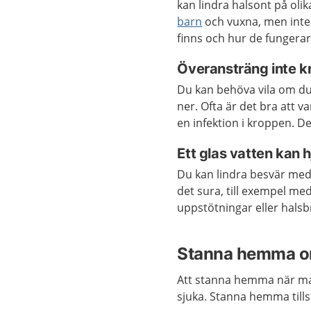
kan lindra halsont på oli
barn
och vuxna, men inte 
finns och hur de fungerar
Överansträng inte 
Du kan behöva vila om du 
ner. Ofta är det bra att v
en infektion i kroppen. De
Ett glas vatten kan 
Du kan lindra besvär me
det sura, till exempel me
uppstötningar eller hals
Stanna hemma om
Att stanna hemma när man
sjuka. Stanna hemma till