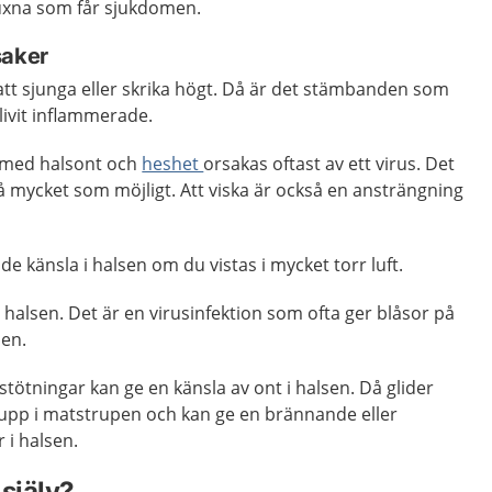
uxna som får sjukdomen.
saker
 att sjunga eller skrika högt. Då är det stämbanden som
livit inflammerade.
med halsont och
heshet
orsakas oftast av ett virus. Det
så mycket som möjligt. Att viska är också en ansträngning
e känsla i halsen om du vistas i mycket torr luft.
 halsen. Det är en virusinfektion som ofta ger blåsor på
nen.
tötningar kan ge en känsla av ont i halsen. Då glider
a upp i matstrupen och kan ge en brännande eller
 i halsen.
själv?