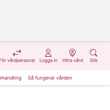
på 1177.se
på 1177.se
på 1177.se
på 1177.se
För vårdpersonal
Logga in
Hitta vård
Sök
ehandling
Så fungerar vården