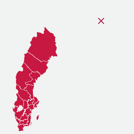
Stäng regionsvälj