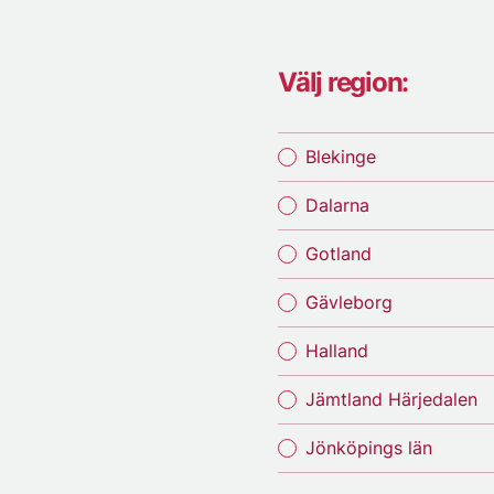
Välj region:
Blekinge
Dalarna
Gotland
Gävleborg
Halland
Jämtland Härjedalen
Jönköpings län