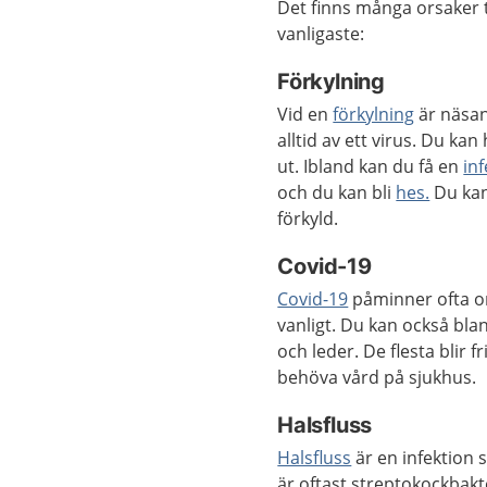
Det finns många orsaker t
vanligaste:
Förkylning
Vid en
förkylning
är näsan
alltid av ett virus. Du ka
ut. Ibland kan du få en
in
och du kan bli
hes.
Du kan
förkyld.
Covid-19
Covid-19
påminner ofta om
vanligt. Du kan också blan
och leder. De flesta blir f
behöva vård på sjukhus.
Halsfluss
Halsfluss
är en infektion 
är oftast streptokockbakt