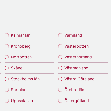
Kalmar län
Värmland
Kronoberg
Västerbotten
Norrbotten
Västernorrland
Skåne
Västmanland
Stockholms län
Västra Götaland
Sörmland
Örebro län
Uppsala län
Östergötland