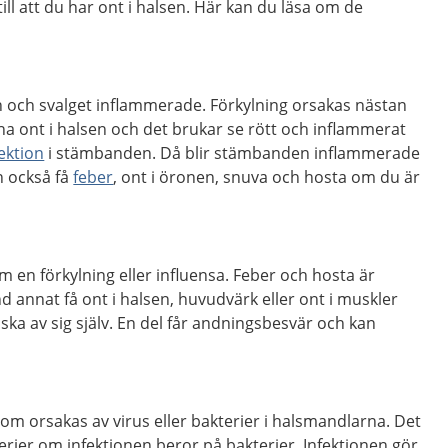
ill att du har ont i halsen. Här kan du läsa om de
 och svalget inflammerade. Förkylning orsakas nästan
n ha ont i halsen och det brukar se rött och inflammerat
fektion
i stämbanden. Då blir stämbanden inflammerade
 också få
feber
, ont i öronen, snuva och hosta om du är
 en förkylning eller influensa. Feber och hosta är
d annat få ont i halsen, huvudvärk eller ont i muskler
riska av sig själv. En del får andningsbesvär och kan
som orsakas av virus eller bakterier i halsmandlarna. Det
erier om infektionen beror på bakterier. Infektionen gör