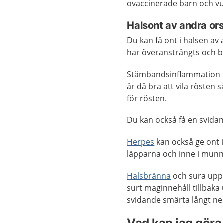
ovaccinerade barn och v
Halsont av andra or
Du kan få ont i halsen av
har överansträngts och b
Stämbandsinflammation 
är då bra att vila rösten 
för rösten.
Du kan också få en svidand
Herpes
kan också ge ont i
läpparna och inne i mun
Halsbränna
och sura upps
surt maginnehåll tillbak
svidande smärta långt ner
Vad kan jag göra 