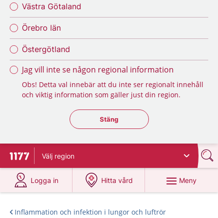
Västra Götaland
Örebro län
Östergötland
Jag vill inte se någon regional information
Obs! Detta val innebär att du inte ser regionalt innehåll
och viktig information som gäller just din region.
Stäng regionsväljaren
Stäng
Välj
region
Till startsidan för 1177
på 1177.se
på 1177.se
Meny
Logga in
Hitta vård
Inflammation och infektion i lungor och luftrör