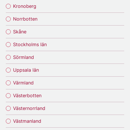
Kronoberg
Norrbotten
Skåne
Stockholms län
Sörmland
Uppsala län
Värmland
Västerbotten
Västernorrland
Västmanland