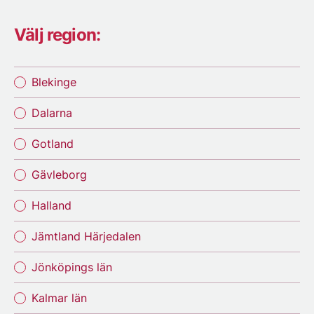
Välj region:
Blekinge
Dalarna
Gotland
Gävleborg
Halland
Jämtland Härjedalen
Jönköpings län
Kalmar län