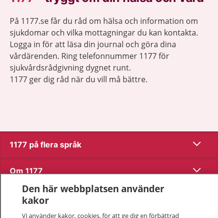
På 1177.se får du råd om hälsa och information om
sjukdomar och vilka mottagningar du kan kontakta.
Logga in för att läsa din journal och göra dina
vårdärenden. Ring telefonnummer 1177 för
sjukvårdsrådgivning dygnet runt.
1177 ger dig råd när du vill må bättre.
Visa inn
1177 på flera språk
Visa inn
Om 1177
Den här webbplatsen använder
Visa inn
Kontakt
kakor
Vi använder kakor, cookies, för att ge dig en förbättrad