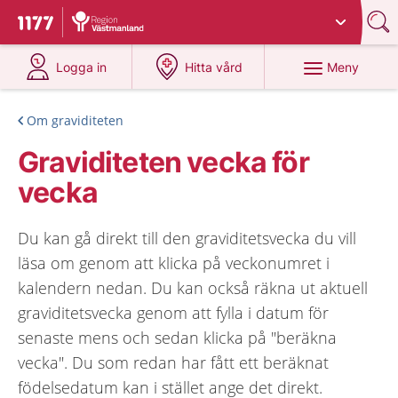
Du har valt region
Västmanland
.
Till startsidan för 1177
på 1177.se
på 1177.se
Meny
Logga in
Hitta vård
Om graviditeten
Graviditeten vecka för
vecka
Du kan gå direkt till den graviditetsvecka du vill
läsa om genom att klicka på veckonumret i
kalendern nedan. Du kan också räkna ut aktuell
graviditetsvecka genom att fylla i datum för
senaste mens och sedan klicka på "beräkna
vecka". Du som redan har fått ett beräknat
födelsedatum kan i stället ange det direkt.