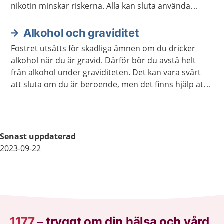
nikotin minskar riskerna. Alla kan sluta använda
nikotin. Du kan få hjälp om det är svårt. Men undvik
nikotinplåster, nikotintuggummi och e-cigaretter.
Alkohol och graviditet
Fostret utsätts för skadliga ämnen om du dricker
alkohol när du är gravid. Därför bör du avstå helt
från alkohol under graviditeten. Det kan vara svårt
att sluta om du är beroende, men det finns hjälp att
få.
Senast uppdaterad
2023-09-22
1177
–
tryggt om din hälsa och vård