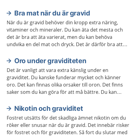
informationen för respektive graviditetsvecka.
Bra mat när du är gravid
När du är gravid behöver din kropp extra näring,
vitaminer och mineraler. Du kan äta det mesta och
det är bra att äta varierat, men du kan behöva
undvika en del mat och dryck. Det är därför bra att
veta vad du behöver vara extra uppmärksam på.
Oro under graviditeten
Det är vanligt att vara extra känslig under en
graviditet. Du kanske funderar mycket och känner
oro. Det kan finnas olika orsaker till oron. Det finns
saker som du kan göra för att må bättre. Du kan
också behöva prata med någon om oron, till exempel
en barnmorska.
Nikotin och graviditet
Fostret utsätts för det skadliga ämnet nikotin om du
röker eller snusar när du är gravid. Det innebär risker
för fostret och för graviditeten. Så fort du slutar med