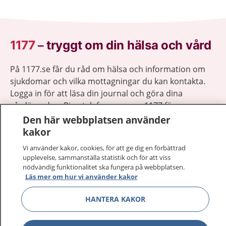
1177
–
tryggt om din hälsa och vård
På 1177.se får du råd om hälsa och information om
sjukdomar och vilka mottagningar du kan kontakta.
Logga in för att läsa din journal och göra dina
vårdärenden. Ring telefonnummer 1177 för
sjukvårdsrådgivning dygnet runt.
Den här webbplatsen använder
1177 ger dig råd när du vill må bättre.
kakor
Vi använder kakor, cookies, för att ge dig en förbättrad
upplevelse, sammanställa statistik och för att viss
nödvändig funktionalitet ska fungera på webbplatsen.
Läs mer om hur vi använder kakor
Visa inn
1177 på flera språk
HANTERA KAKOR
Visa inn
Om 1177