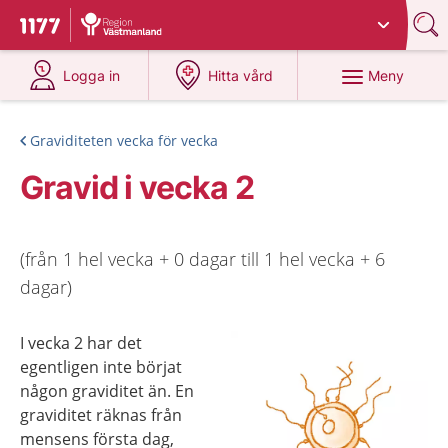
Du har valt region
Västmanland
.
Till startsidan för 1177
på 1177.se
på 1177.se
Meny
Logga in
Hitta vård
Graviditeten vecka för vecka
Gravid i vecka 2
(från 1 hel vecka + 0 dagar till 1 hel vecka + 6
dagar)
I vecka 2 har det
egentligen inte börjat
någon graviditet än. En
graviditet räknas från
mensens första dag,