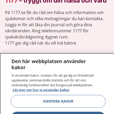
1177
–
tryggt om din hälsa och vård
På 1177.se får du råd om hälsa och information om
sjukdomar och vilka mottagningar du kan kontakta.
Logga in för att läsa din journal och göra dina
vårdärenden. Ring telefonnummer 1177 för
sjukvårdsrådgivning dygnet runt.
1177 ger dig råd när du vill må bättre.
Den här webbplatsen använder
kakor
Visa inn
Vi använder kakor, cookies, för att ge dig en förbättrad
1177 på flera språk
upplevelse, sammanställa statistik och för att viss
nödvändig funktionalitet ska fungera på webbplatsen.
Visa inn
Läs mer om hur vi använder kakor
Om 1177
HANTERA KAKOR
Visa inn
Kontakt