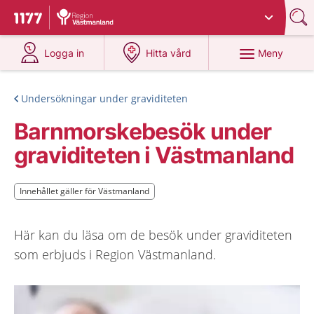
Du har valt region
Västmanland
.
Till startsidan för 1177
på 1177.se
på 1177.se
Meny
Logga in
Hitta vård
Undersökningar under graviditeten
Barnmorskebesök under
graviditeten i Västmanland
Innehållet gäller för Västmanland
Innehållet gäller för Västmanland
Här kan du läsa om de besök under graviditeten
som erbjuds i Region Västmanland.