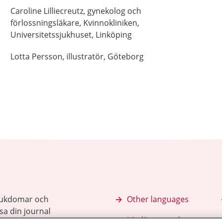
Caroline
Lilliecreutz,
gynekolog och
förlossningsläkare,
Kvinnokliniken,
Universitetssjukhuset,
Linköping
Lotta
Persson,
illustratör,
Göteborg
sjukdomar och
Other languages
sa din journal
Lättläst svenska