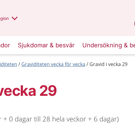
r valt region
n annan
egion
Västmanland
.
ador
Sjukdomar & besvär
Undersökning & b
iditeten
Graviditeten vecka för vecka
Gravid i vecka 29
 vecka 29
 + 0 dagar till 28 hela veckor + 6 dagar)