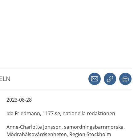
Dela via mejl
Kopiera län
Skr
KELN
2023-08-28
Ida
Friedmann,
1177.se, nationella redaktionen
Anne-Charlotte
Jonsson,
samordningsbarnmorska,
Mödrahälsovårdsenheten, Region Stockholm