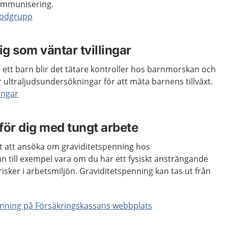
 immunisering.
lodgrupp
ig som väntar tvillingar
n ett barn blir det tätare kontroller hos barnmorskan och
er ultraljudsundersökningar för att mäta barnens tillväxt.
ingar
för dig med tungt arbete
tt att ansöka om graviditetspenning hos
n till exempel vara om du har ett fysiskt ansträngande
risker i arbetsmiljön. Graviditetspenning kan tas ut från
enning på Försäkringskassans webbplats