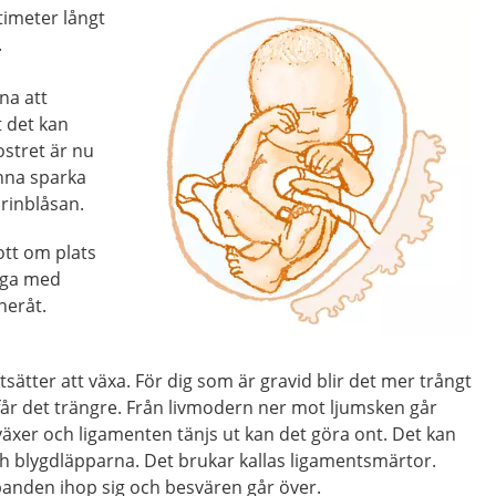
timeter långt
.
na att
t det kan
stret är nu
kunna sparka
rinblåsan.
ott om plats
igga med
neråt.
sätter att växa. För dig som är gravid blir det mer trångt
får det trängre. Från livmodern ner mot ljumsken går
äxer och ligamenten tänjs ut kan det göra ont. Det kan
ch blygdläpparna. Det brukar kallas ligamentsmärtor.
banden ihop sig och besvären går över.