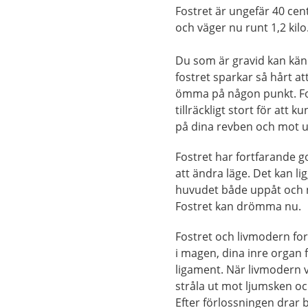
Fostret är ungefär 40 cen
och väger nu runt 1,2 kilo
Du som är gravid kan kän
fostret sparkar så hårt at
ömma på någon punkt. Fo
tillräckligt stort för att 
på dina revben och mot u
Fostret har fortfarande g
att ändra läge. Det kan l
huvudet både uppåt och 
Fostret kan drömma nu.
Fostret och livmodern fort
i magen, dina inre organ 
ligament. När livmodern v
stråla ut mot ljumsken o
Efter förlossningen drar 