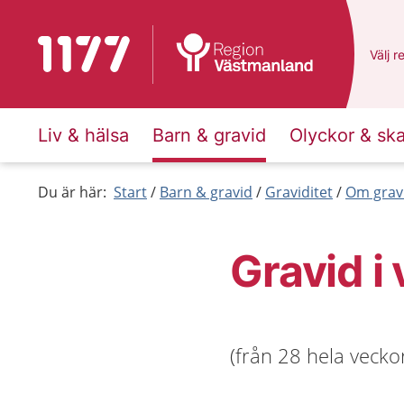
Till startsidan för 1177
Du ha
Välj
e
r
Liv & hälsa
Barn & gravid
Olyckor & sk
Du är här:
Start
Barn & gravid
Graviditet
Om grav
Gravid i
(från 28 hela veckor