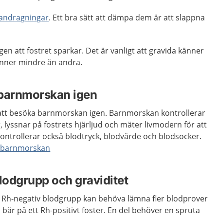
ndragningar
. Ett bra sätt att dämpa dem är att slappna
n att fostret sparkar. Det är vanligt att gravida känner
änner mindre än andra.
 barnmorskan igen
att besöka barnmorskan igen. Barnmorskan kontrollerar
 lyssnar på fostrets hjärljud och mäter livmodern för att
 kontrollerar också blodtryck, blodvärde och blodsocker.
 barnmorskan
odgrupp och graviditet
 Rh-negativ blodgrupp kan behöva lämna fler blodprover
bär på ett Rh-positivt foster. En del behöver en spruta