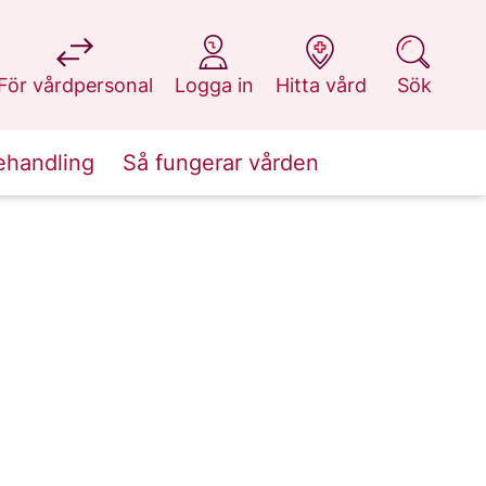
på 1177.se
på 1177.se
på 1177.se
på 1177.se
För vårdpersonal
Logga in
Hitta vård
Sök
ehandling
Så fungerar vården