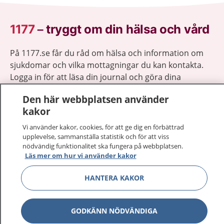
1177
–
tryggt om din hälsa och vård
På 1177.se får du råd om hälsa och information om
sjukdomar och vilka mottagningar du kan kontakta.
Logga in för att läsa din journal och göra dina
vårdärenden. Ring telefonnummer 1177 för
Den här webbplatsen använder
sjukvårdsrådgivning dygnet runt.
kakor
1177 ger dig råd när du vill må bättre.
Vi använder kakor, cookies, för att ge dig en förbättrad
upplevelse, sammanställa statistik och för att viss
nödvändig funktionalitet ska fungera på webbplatsen.
Läs mer om hur vi använder kakor
Visa inn
HANTERA KAKOR
1177 på flera språk
Visa inn
Om 1177
GODKÄNN NÖDVÄNDIGA