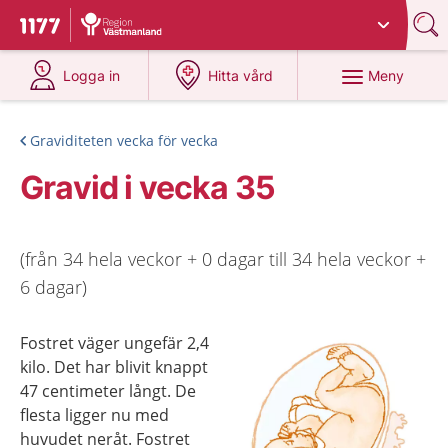
Du har valt region
Västmanland
.
Till startsidan för 1177
på 1177.se
på 1177.se
Meny
Logga in
Hitta vård
Graviditeten vecka för vecka
Gravid i vecka 35
(från 34 hela veckor + 0 dagar till 34 hela veckor +
6 dagar)
Fostret väger ungefär 2,4
kilo. Det har blivit knappt
47 centimeter långt. De
flesta ligger nu med
huvudet neråt. Fostret