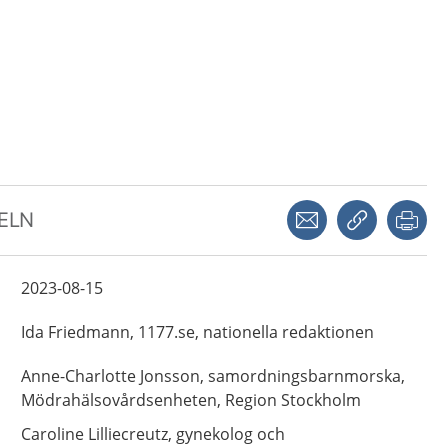
Dela via mejl
Kopiera län
Skr
KELN
2023-08-15
Ida
Friedmann,
1177.se, nationella redaktionen
Anne-Charlotte
Jonsson,
samordningsbarnmorska,
Mödrahälsovårdsenheten, Region Stockholm
Caroline
Lilliecreutz,
gynekolog och