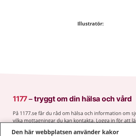
Illustratör
:
1177
–
tryggt om din hälsa och vård
På 1177.se får du råd om hälsa och information om 
vilka mottagningar du kan kontakta. Logga in för att lä
och göra dina vårdärenden. Ring telefonnummer 1177
Den här webbplatsen använder kakor
sjukvårdsrådgivning dygnet runt.