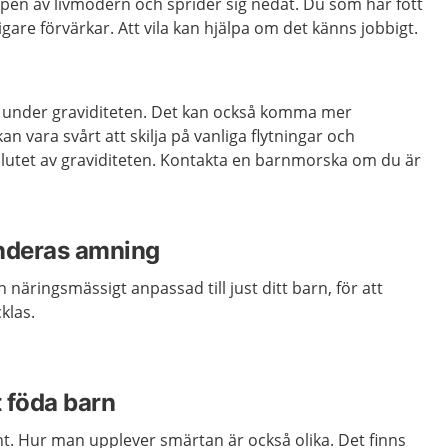
ppen av livmodern och sprider sig nedåt. Du som har fött
igare förvärkar. Att vila kan hjälpa om det känns jobbigt.
re under graviditeten. Det kan också komma mer
kan vara svårt att skilja på vanliga flytningar och
slutet av graviditeten. Kontakta en barnmorska om du är
nderas amning
 näringsmässigt anpassad till just ditt barn, för att
klas.
t föda barn
nt. Hur man upplever smärtan är också olika. Det finns