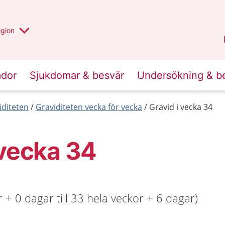
r valt region
n annan
egion
Västmanland
.
ador
Sjukdomar & besvär
Undersökning & b
iditeten
Graviditeten vecka för vecka
Gravid i vecka 34
 vecka 34
 + 0 dagar till 33 hela veckor + 6 dagar)