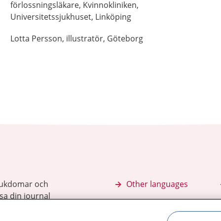
förlossningsläkare,
Kvinnokliniken,
Universitetssjukhuset,
Linköping
Lotta
Persson,
illustratör,
Göteborg
sjukdomar och
Other languages
sa din journal
Lättläst svenska
 för