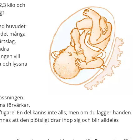
,3 kilo och
gt.
med huvudet
s det många
ärtslag,
ndra
ingen vill
a och lyssna
lossningen.
na förvärkar,
ftigare. En del känns inte alls, men om du lägger handen
as att den plötsligt drar ihop sig och blir alldeles