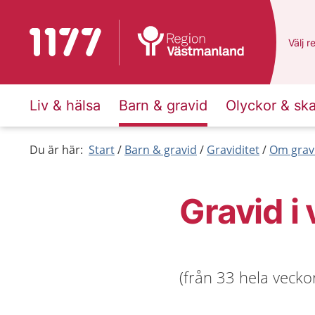
Till startsidan för 1177
Du ha
Välj
e
r
Liv & hälsa
Barn & gravid
Olyckor & sk
Du är här:
Start
Barn & gravid
Graviditet
Om grav
Gravid i
(från 33 hela veckor