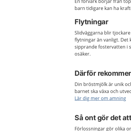
En förvärk börjar från to
barn tidigare kan ha kraft
Flytningar
Slidväggarna blir tjocka
flytningar än vanligt. Det 
sipprande fostervatten i 
osäker.
Därför rekomme
Din bröstmjölk är unik och
barnet ska växa och utvec
Lär dig mer om amning
Så ont gör det at
Förlossningar gör olika o