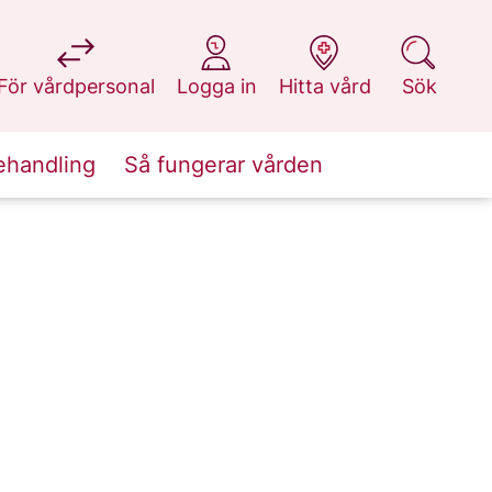
på 1177.se
på 1177.se
på 1177.se
på 1177.se
För vårdpersonal
Logga in
Hitta vård
Sök
ehandling
Så fungerar vården