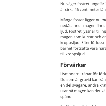
Nu väger fostret ungefär 2
är cirka 46 centimeter lån
Många foster ligger nu 
nedåt. Inne i magen finn
ljud. Fostret lyssnar till hj
magen som kurrar och a
kroppsljud. Efter förlossn
barnet fortsätta vara när
till kroppsljud.
Förvärkar
Livmodern tränar för för
Du som är gravid kan kän
en del svagare, andra kra
utanpå magen kan det känn
spänd.