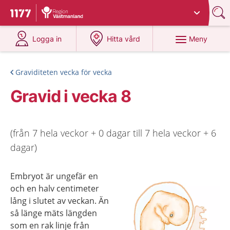
Du har valt region
Västmanland
.
Till startsidan för 1177
på 1177.se
på 1177.se
Meny
Logga in
Hitta vård
Graviditeten vecka för vecka
Gravid i vecka 8
(från 7 hela veckor + 0 dagar till 7 hela veckor + 6
dagar)
Embryot är ungefär en
och en halv centimeter
lång i slutet av veckan. Än
så länge mäts längden
som en rak linje från