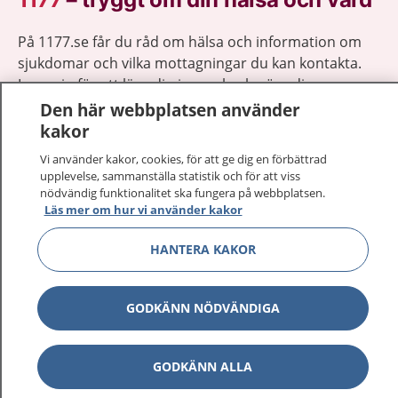
På 1177.se får du råd om hälsa och information om
sjukdomar och vilka mottagningar du kan kontakta.
Logga in för att läsa din journal och göra dina
vårdärenden. Ring telefonnummer 1177 för
Den här webbplatsen använder
sjukvårdsrådgivning dygnet runt.
kakor
1177 ger dig råd när du vill må bättre.
Vi använder kakor, cookies, för att ge dig en förbättrad
upplevelse, sammanställa statistik och för att viss
nödvändig funktionalitet ska fungera på webbplatsen.
Läs mer om hur vi använder kakor
HANTERA KAKOR
Visa inn
1177 på flera språk
GODKÄNN NÖDVÄNDIGA
Visa inn
Om 1177
Visa inn
Kontakt
GODKÄNN ALLA