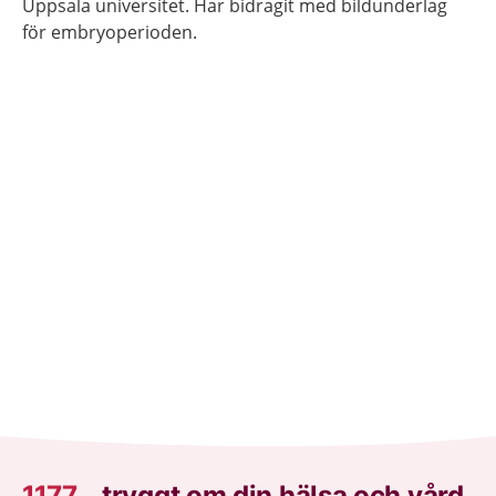
Uppsala universitet. Har bidragit med bildunderlag
för embryoperioden.
1177
–
tryggt om din hälsa och vård