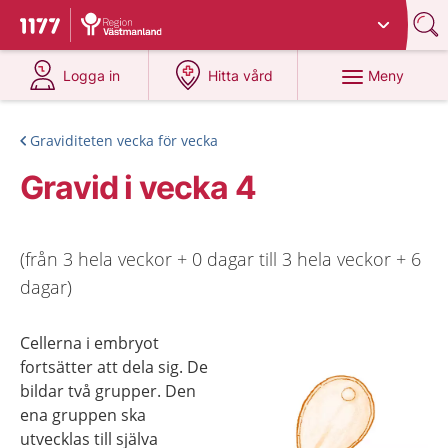
Du har valt region
Västmanland
.
Till startsidan för 1177
på 1177.se
på 1177.se
Meny
Logga in
Hitta vård
Graviditeten vecka för vecka
Gravid i vecka 4
(från 3 hela veckor + 0 dagar till 3 hela veckor + 6
dagar)
Cellerna i embryot
fortsätter att dela sig. De
bildar två grupper. Den
ena gruppen ska
utvecklas till själva