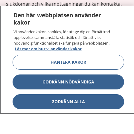
sjukdomar och vilka mottagningar du kan kontakta.
Logga in för att läsa din journal och göra dina
Den här webbplatsen använder
vårdärenden. Ring telefonnummer 1177 för
kakor
sjukvårdsrådgivning dygnet runt.
Vi använder kakor, cookies, för att ge dig en förbättrad
1177 ger dig råd när du vill må bättre.
upplevelse, sammanställa statistik och för att viss
nödvändig funktionalitet ska fungera på webbplatsen.
Läs mer om hur vi använder kakor
HANTERA KAKOR
Visa inn
1177 på flera språk
GODKÄNN NÖDVÄNDIGA
Visa inn
Om 1177
GODKÄNN ALLA
Visa inn
Kontakt
Behandling av personuppgifter