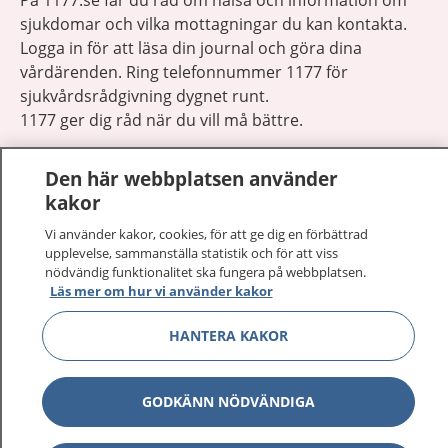
sjukdomar och vilka mottagningar du kan kontakta.
Logga in för att läsa din journal och göra dina
vårdärenden. Ring telefonnummer 1177 för
sjukvårdsrådgivning dygnet runt.
1177 ger dig råd när du vill må bättre.
Den här webbplatsen använder
kakor
Vi använder kakor, cookies, för att ge dig en förbättrad
Visa inn
1177 på flera språk
upplevelse, sammanställa statistik och för att viss
nödvändig funktionalitet ska fungera på webbplatsen.
Läs mer om hur vi använder kakor
Visa inn
Om 1177
HANTERA KAKOR
Visa inn
Kontakt
GODKÄNN NÖDVÄNDIGA
Behandling av personuppgifter