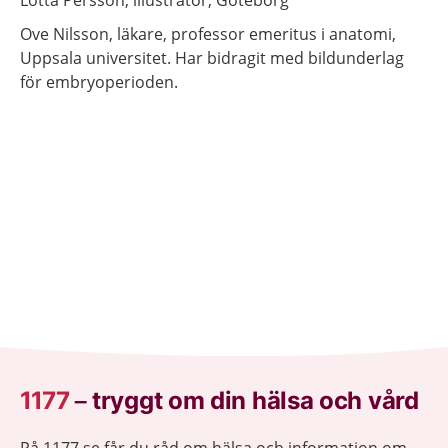
Lotta
Persson,
illustratör,
Göteborg
Ove
Nilsson,
läkare, professor emeritus i anatomi,
Uppsala universitet. Har bidragit med bildunderlag
för embryoperioden.
1177
–
tryggt om din hälsa och vård
På 1177.se får du råd om hälsa och information om