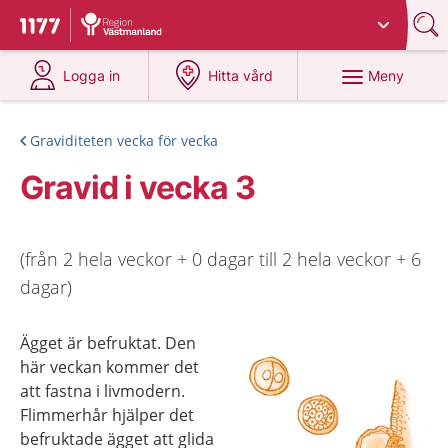
Du har valt region
Västmanland
.
Till startsidan för 1177
på 1177.se
på 1177.se
Meny
Logga in
Hitta vård
Graviditeten vecka för vecka
Gravid i vecka 3
(från 2 hela veckor + 0 dagar till 2 hela veckor + 6
dagar)
Ägget är befruktat. Den
här veckan kommer det
att fastna i livmodern.
Flimmerhår hjälper det
befruktade ägget att glida