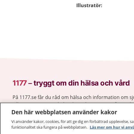
Illustratör
:
1177
–
tryggt om din hälsa och vård
På 1177.se får du råd om hälsa och information om 
vilka mottagningar du kan kontakta. Logga in för att lä
Den här webbplatsen använder kakor
och göra dina vårdärenden. Ring telefonnummer 1177
sjukvårdsrådgivning dygnet runt.
Vi använder kakor, cookies, för att ge dig en förbättrad upplevelse, s
1177 ger dig råd när du vill må bättre.
funktionalitet ska fungera på webbplatsen.
Läs mer om hur vi anv