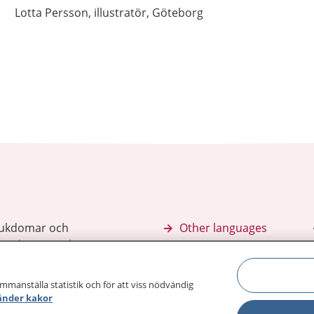
Lotta
Persson,
illustratör,
Göteborg
sjukdomar och
Other languages
sa din journal
Lättläst svenska
 för
ammanställa statistik och för att viss nödvändig
änder kakor