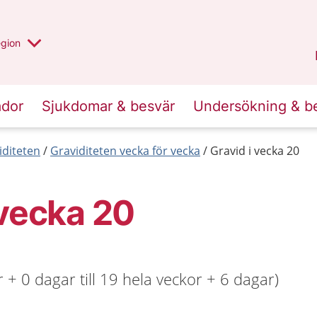
r valt region
n annan
egion
Västmanland
.
ador
Sjukdomar & besvär
Undersökning & b
iditeten
Graviditeten vecka för vecka
Gravid i vecka 20
 vecka 20
 + 0 dagar till 19 hela veckor + 6 dagar)