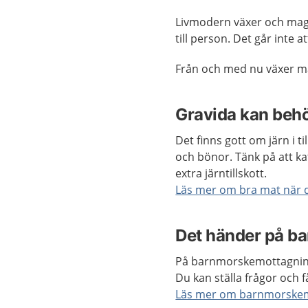
Livmodern växer och mage
till person. Det går inte
Från och med nu växer m
Gravida kan behö
Det finns gott om järn i ti
och bönor. Tänk på att ka
extra järntillskott.
Läs mer om bra mat när d
Det händer på b
På barnmorskemottagning
Du kan ställa frågor och f
Läs mer om barnmorske