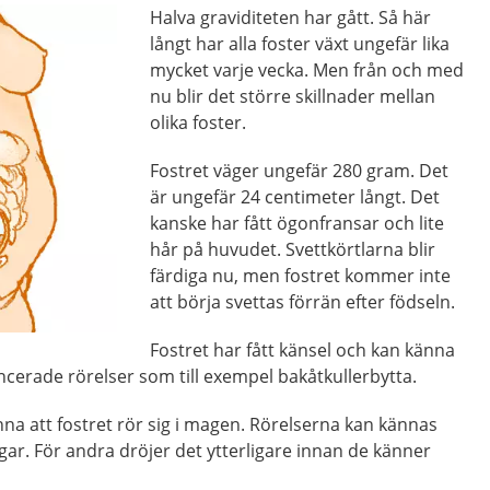
Halva graviditeten har gått. Så här
långt har alla foster växt ungefär lika
mycket varje vecka. Men från och med
nu blir det större skillnader mellan
olika foster.
Fostret väger ungefär 280 gram. Det
är ungefär 24 centimeter långt. Det
kanske har fått ögonfransar och lite
hår på huvudet. Svettkörtlarna blir
färdiga nu, men fostret kommer inte
att börja svettas förrän efter födseln.
Fostret har fått känsel och kan känna
cerade rörelser som till exempel bakåtkullerbytta.
a att fostret rör sig i magen. Rörelserna kan kännas
gar. För andra dröjer det ytterligare innan de känner