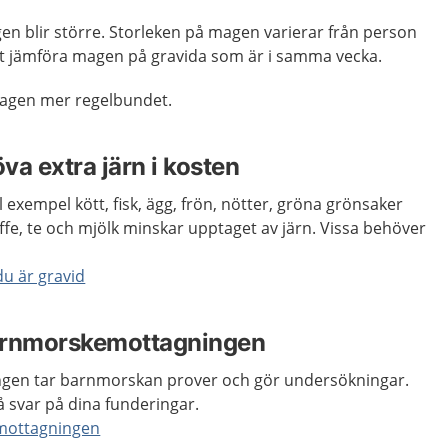
n blir större. Storleken på magen varierar från person
 att jämföra magen på gravida som är i samma vecka.
agen mer regelbundet.
va extra järn i kosten
ll exempel kött, fisk, ägg, frön, nötter, gröna grönsaker
ffe, te och mjölk minskar upptaget av järn. Vissa behöver
u är gravid
arnmorskemottagningen
en tar barnmorskan prover och gör undersökningar.
å svar på dina funderingar.
mottagningen