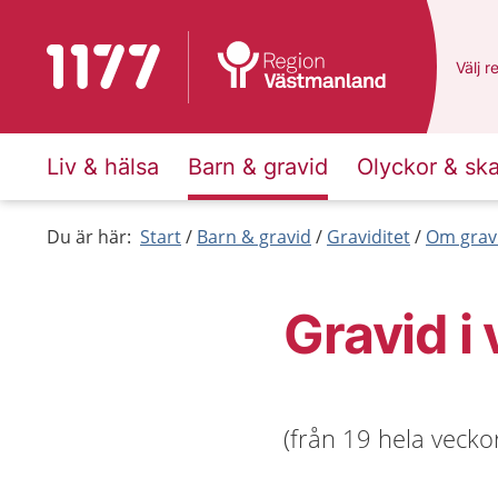
Till startsidan för 1177
Du ha
Välj
e
r
Liv & hälsa
Barn & gravid
Olyckor & sk
Du är här:
Start
Barn & gravid
Graviditet
Om grav
Gravid i
(från 19 hela veckor