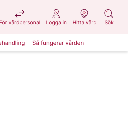
på 1177.se
på 1177.se
på 1177.se
på 1177.se
För vårdpersonal
Logga in
Hitta vård
Sök
ehandling
Så fungerar vården