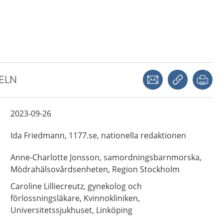
Dela via mejl
Kopiera län
Skr
KELN
2023-09-26
Ida
Friedmann,
1177.se, nationella redaktionen
Anne-Charlotte
Jonsson,
samordningsbarnmorska,
Mödrahälsovårdsenheten, Region Stockholm
Caroline
Lilliecreutz,
gynekolog och
förlossningsläkare,
Kvinnokliniken,
Universitetssjukhuset,
Linköping