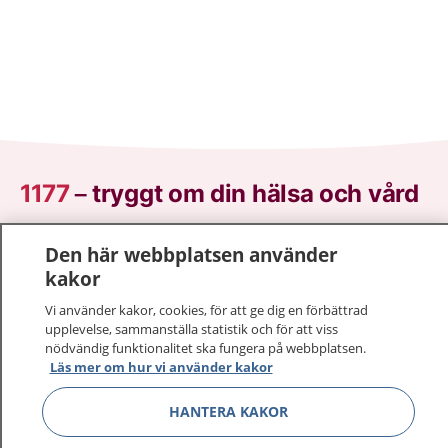
1177
–
tryggt om din hälsa och vård
På 1177.se får du råd om hälsa och information om
Den här webbplatsen använder
sjukdomar och vilka mottagningar du kan kontakta.
kakor
Logga in för att läsa din journal och göra dina
Vi använder kakor, cookies, för att ge dig en förbättrad
vårdärenden. Ring telefonnummer 1177 för
upplevelse, sammanställa statistik och för att viss
sjukvårdsrådgivning dygnet runt.
nödvändig funktionalitet ska fungera på webbplatsen.
1177 ger dig råd när du vill må bättre.
Läs mer om hur vi använder kakor
HANTERA KAKOR