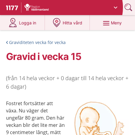
Du har valt region
Västmanland
.
Till startsidan för 1177
på 1177.se
på 1177.se
Meny
Logga in
Hitta vård
Graviditeten vecka för vecka
Gravid i vecka 15
(från 14 hela veckor + 0 dagar till 14 hela veckor +
6 dagar)
Fostret fortsätter att
växa. Nu väger det
ungefär 80 gram. Den här
veckan blir det lite mer än
9 centimeter långt, mätt