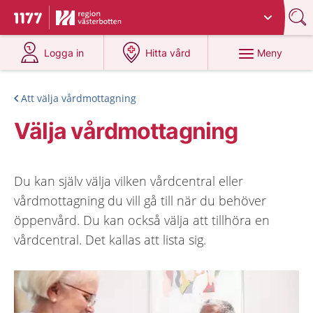
Du har valt region
Västerbotten
.
Till startsidan för 1177
på 1177.se
på 1177.se
Meny
Logga in
Hitta vård
Att välja vårdmottagning
Välja vårdmottagning
Du kan själv välja vilken vårdcentral eller
vårdmottagning du vill gå till när du behöver
öppenvård. Du kan också välja att tillhöra en
vårdcentral. Det kallas att lista sig.