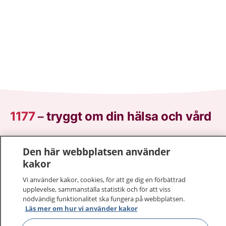
1177
–
tryggt om din hälsa och vård
På 1177.se får du råd om hälsa och information om
Den här webbplatsen använder
sjukdomar och vilka mottagningar du kan kontakta.
kakor
Logga in för att läsa din journal och göra dina
vårdärenden. Ring telefonnummer 1177 för
Vi använder kakor, cookies, för att ge dig en förbättrad
sjukvårdsrådgivning dygnet runt.
upplevelse, sammanställa statistik och för att viss
nödvändig funktionalitet ska fungera på webbplatsen.
1177 ger dig råd när du vill må bättre.
Läs mer om hur vi använder kakor