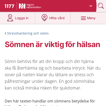
Du har valt region
Västerbotten
.
Till startsidan för 1177
på 1177.se
på 1177.se
Meny
Logga in
Hitta vård
Stresshantering och sömn
Sömnen är viktig för hälsan
Sömn behövs för att din kropp och din hjärna
ska få återhämta sig och bearbeta intryck. När du
sover på natten klarar du lättare av stress och
påfrestningar under dagen. En god sömnhälsa
kan också minska risken för sjukdomar.
Den här texten handlar om sömnens betydelse för