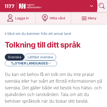
Du har valt region
Västerbotten
.
Till startsidan för 1177
på 1177.se
på 1177.se
Meny
Logga in
Hitta vård
Vård om du kommer från ett annat land
Tolkning till ditt språk
Svenska
Lättläst svenska
OTHER LANGUAGES
Du kan vid behov få en tolk om du inte pratar
svenska eller har svårt att förstå informationen på
svenska. Det gäller både vid besök hos hälso- och
sjukvården och tandvården. Tala om att du
behöver språktolk när du bokar ditt besök.