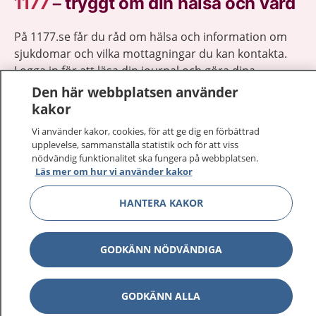
1177
–
tryggt om din hälsa och vård
På 1177.se får du råd om hälsa och information om
sjukdomar och vilka mottagningar du kan kontakta.
Logga in för att läsa din journal och göra dina
vårdärenden. Ring telefonnummer 1177 för
Den här webbplatsen använder
sjukvårdsrådgivning dygnet runt.
kakor
1177 ger dig råd när du vill må bättre.
Vi använder kakor, cookies, för att ge dig en förbättrad
upplevelse, sammanställa statistik och för att viss
nödvändig funktionalitet ska fungera på webbplatsen.
Läs mer om hur vi använder kakor
HANTERA KAKOR
Visa inn
1177 på flera språk
Visa inn
GODKÄNN NÖDVÄNDIGA
Om 1177
Visa inn
Kontakt
GODKÄNN ALLA