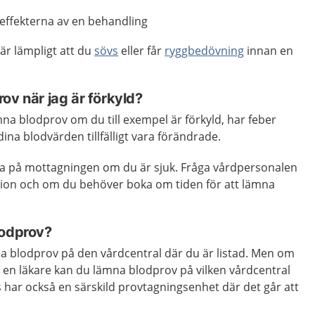
 effekterna av en behandling
är lämpligt att du
sövs
eller får
ryggbedövning
innan en
ov när jag är förkyld?
ämna blodprov om du till exempel är förkyld, har feber
 dina blodvärden tillfälligt vara förändrade.
a på mottagningen om du är sjuk. Fråga vårdpersonalen
ation och om du behöver boka om tiden för att lämna
lodprov?
na blodprov på den vårdcentral där du är listad. Men om
n en läkare kan du lämna blodprov på vilken vårdcentral
 har också en särskild provtagningsenhet där det går att