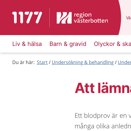
Till startsidan för 1177
Du
Väl
Liv & hälsa
Barn & gravid
Olyckor & sk
Du är här:
Start
Undersökning & behandling
Under
Att lämn
Ett blodprov är en
många olika anledni