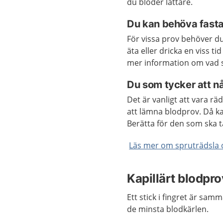
du blöder lättare.
Du kan behöva fasta
För vissa prov behöver du
äta eller dricka en viss t
mer information om vad s
Du som tycker att nå
Det är vanligt att vara rä
att lämna blodprov. Då kan
Berätta för den som ska t
Läs mer om spruträdsla 
Kapillärt blodprov
Ett stick i fingret är sam
de minsta blodkärlen.