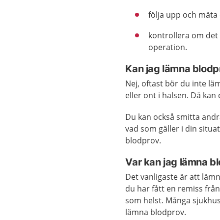
följa upp och mäta
kontrollera om det 
operation.
Kan jag lämna blodpr
Nej, oftast bör du inte l
eller ont i halsen. Då kan
Du kan också smitta andr
vad som gäller i din situ
blodprov.
Var kan jag lämna b
Det vanligaste är att läm
du har fått en remiss frå
som helst. Många sjukhus
lämna blodprov.