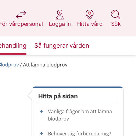
på 1177.se
på 1177.se
på 1177.se
på 1177.se
För vårdpersonal
Logga in
Hitta vård
Sök
ehandling
Så fungerar vården
Blodprov
Att lämna blodprov
Hitta på sidan
Vanliga frågor om att lämna
blodprov
Behöver jag förbereda mig?