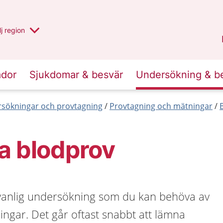
 har valt region
j
en annan
region
Västerbotten
.
ador
Sjukdomar & besvär
Undersökning & b
sökningar och provtagning
Provtagning och mätningar
a blodprov
 vanlig undersökning som du kan behöva av
ngar. Det går oftast snabbt att lämna