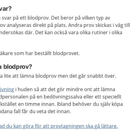
svar?
få svar på ett blodprov. Det beror på vilken typ av
ov analyseras direkt på plats. Andra prov skickas i väg till
ndersökas där. Det kan också vara olika rutiner i olika
läkare som har beställt blodprovet.
a blodprov?
a lite att lämna blodprov men det går snabbt över.
övning
i huden så att det gör mindre ont att lämna
dpersonalen på en bedövningssalva eller ett speciellt
kstället en timme innan. Ibland behöver du själv köpa
ådana fall får du veta det innan.
d du kan göra för att provtagningen ska gå lättare.