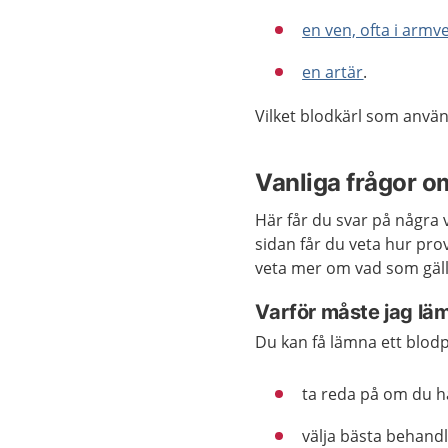
en ven, ofta i armv
en artär
.
Vilket blodkärl som anvä
Vanliga frågor o
Här får du svar på några 
sidan får du veta hur pr
veta mer om vad som gälle
Varför måste jag lä
Du kan få lämna ett blodpro
ta reda på om du h
välja bästa behandl