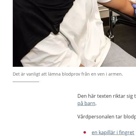
Det är vanligt att lämna blodprov från en ven i armen.
Den här texten riktar sig
på barn
.
Vårdpersonalen tar blodpr
en kapillär ­i fingret