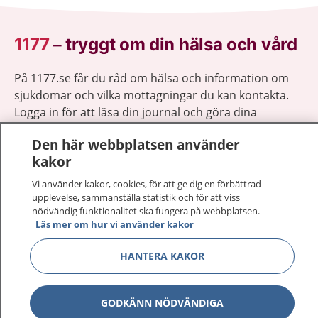
1177
–
tryggt om din hälsa och vård
På 1177.se får du råd om hälsa och information om
sjukdomar och vilka mottagningar du kan kontakta.
Logga in för att läsa din journal och göra dina
vårdärenden. Ring telefonnummer 1177 för
Den här webbplatsen använder
sjukvårdsrådgivning dygnet runt.
kakor
1177 ger dig råd när du vill må bättre.
Vi använder kakor, cookies, för att ge dig en förbättrad
upplevelse, sammanställa statistik och för att viss
nödvändig funktionalitet ska fungera på webbplatsen.
Läs mer om hur vi använder kakor
Visa inn
HANTERA KAKOR
1177 på flera språk
Visa inn
Om 1177
GODKÄNN NÖDVÄNDIGA