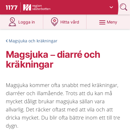
Du har valt region
Västerbotten
.
Till startsidan för 1177
på 1177.se
på 1177.se
Meny
Logga in
Hitta vård
Magsjuka och kräkningar
Magsjuka – diarré och
kräkningar
Magsjuka kommer ofta snabbt med kräkningar,
diarréer och illamående. Trots att du kan må
mycket dåligt brukar magsjuka sällan vara
allvarlig. Det räcker oftast med att vila och att
dricka mycket. Du blir ofta bättre inom ett till tre
dygn.