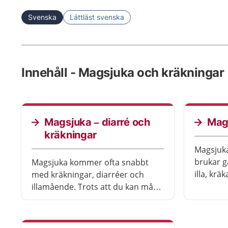
Svenska
Lättläst svenska
Innehåll - Magsjuka och kräkningar
Magsjuka – diarré och
Mags
kräkningar
Magsjuka
brukar g
Magsjuka kommer ofta snabbt
illa, krä
med kräkningar, diarréer och
viktigt a
illamående. Trots att du kan må
när du ä
mycket dåligt brukar magsjuka
sällan vara allvarlig. Det räcker
oftast med att vila och att dricka