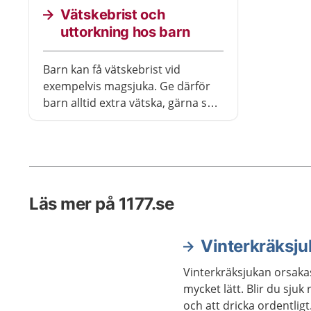
mycket. Du blir ofta bättre inom
Vätskebrist och
ett till tre dygn.
uttorkning hos barn
Barn kan få vätskebrist vid
exempelvis magsjuka. Ge därför
barn alltid extra vätska, gärna så
snart hen blir sjuk.
Läs mer på 1177.se
Vinterkräksjuk
Vinterkräksjukan orsakas
mycket lätt. Blir du sjuk 
och att dricka ordentligt