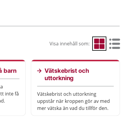
Visa innehåll som:
Visa som rutnät
Visa som 
å barn
Vätskebrist och
uttorkning
ka
t inte få
Vätskebrist och uttorkning
ad.
uppstår när kroppen gör av med
mer vätska än vad du tillför den.