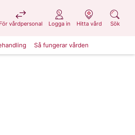
på 1177.se
på 1177.se
på 1177.se
på 1177.se
För vårdpersonal
Logga in
Hitta vård
Sök
ehandling
Så fungerar vården