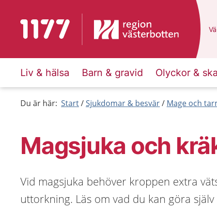
Till startsidan för 1177
Du
Väl
Liv & hälsa
Barn & gravid
Olyckor & sk
Du är här:
Start
Sjukdomar & besvär
Mage och ta
Magsjuka och krä
Vid magsjuka behöver kroppen extra vätsk
uttorkning. Läs om vad du kan göra själv