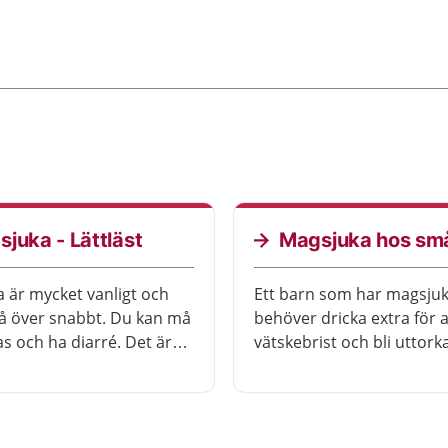
juka - Lättläst
Magsjuka hos sm
 är mycket vanligt och
Ett barn som har magsju
å över snabbt. Du kan må
behöver dricka extra för at
kas och ha diarré. Det är
vätskebrist och bli uttork
tt dricka mer än vanligt
r magsjuk.