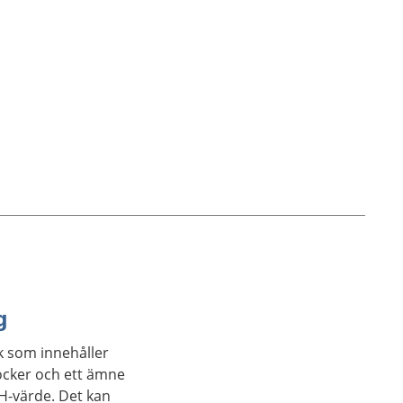
g
k som innehåller
ocker och ett ämne
H-värde. Det kan