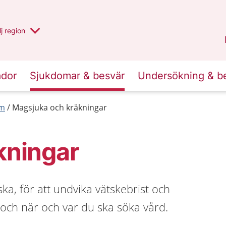
 har valt region
j
en annan
region
Västerbotten
.
ador
Sjukdomar & besvär
Undersökning & b
rm
Magsjuka och kräkningar
kningar
a, för att undvika vätskebrist och
 och när och var du ska söka vård.