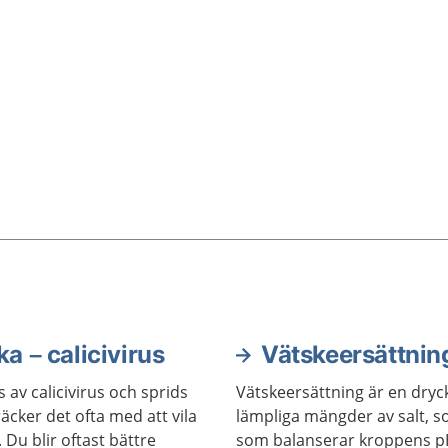
a – calicivirus
Vätskeersättnin
 av calicivirus och sprids
Vätskeersättning är en dryc
räcker det ofta med att vila
lämpliga mängder av salt, s
. Du blir oftast bättre
som balanserar kroppens p