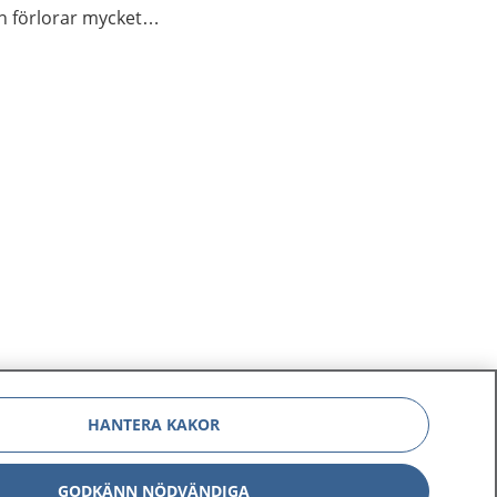
n förlorar mycket
sjuka eller om det är
HANTERA KAKOR
GODKÄNN NÖDVÄNDIGA