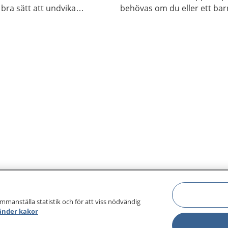
t bra sätt att undvika
behövas om du eller ett bar
nderna noga med tvål och
vätska, till exempel vid mag
mycket varmt ute.
ammanställa statistik och för att viss nödvändig
änder kakor