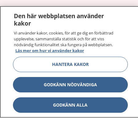
Den här webbplatsen använder
Visa inn
1177 på flera språk
kakor
Vi använder kakor, cookies, för att ge dig en förbättrad
Visa inn
Om 1177
upplevelse, sammanställa statistik och för att viss
nödvändig funktionalitet ska fungera på webbplatsen.
Visa inn
Läs mer om hur vi använder kakor
Kontakt
HANTERA KAKOR
Behandling av personuppgifter
GODKÄNN NÖDVÄNDIGA
Hantering av kakor
GODKÄNN ALLA
Inställningar för kakor
1177 – en tjänst från
Inera.