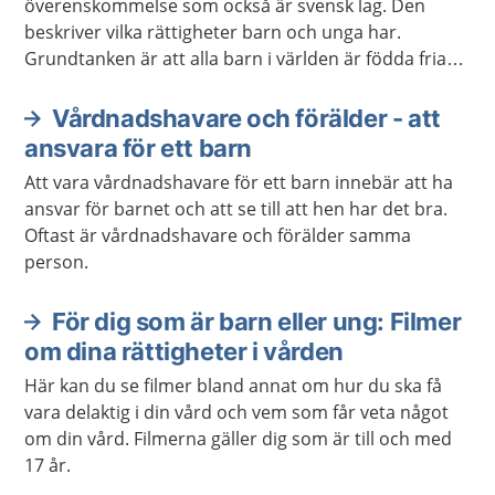
överenskommelse som också är svensk lag. Den
beskriver vilka rättigheter barn och unga har.
Grundtanken är att alla barn i världen är födda fria
och att alla barn har lika värde. Konventionen gäller
barn och unga fram till den dag man fyller 18 år.
Vårdnadshavare och förälder - att
ansvara för ett barn
Att vara vårdnadshavare för ett barn innebär att ha
ansvar för barnet och att se till att hen har det bra.
Oftast är vårdnadshavare och förälder samma
person.
För dig som är barn eller ung: Filmer
om dina rättigheter i vården
Här kan du se filmer bland annat om hur du ska få
vara delaktig i din vård och vem som får veta något
om din vård. Filmerna gäller dig som är till och med
17 år.