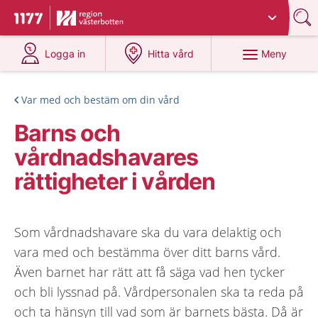
Du har valt region
Västerbotten
.
Till startsidan för 1177
på 1177.se
på 1177.se
Meny
Logga in
Hitta vård
Var med och bestäm om din vård
Barns och
vårdnadshavares
rättigheter i vården
Som vårdnadshavare ska du vara delaktig och
vara med och bestämma över ditt barns vård.
Även barnet har rätt att få säga vad hen tycker
och bli lyssnad på. Vårdpersonalen ska ta reda på
och ta hänsyn till vad som är barnets bästa. Då är