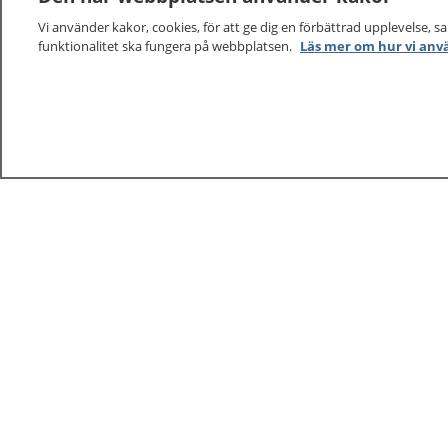
Vi använder kakor, cookies, för att ge dig en förbättrad upplevelse, s
funktionalitet ska fungera på webbplatsen.
Läs mer om hur vi anv
1177
–
tryggt om din hälsa och vård
På 1177.se får du råd om hälsa och information om 
vilka mottagningar du kan kontakta. Logga in för att lä
och göra dina vårdärenden. Ring telefonnummer 1177
sjukvårdsrådgivning dygnet runt.
1177 ger dig råd när du vill må bättre.