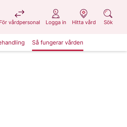
på 1177.se
på 1177.se
på 1177.se
på 1177.se
För vårdpersonal
Logga in
Hitta vård
Sök
ehandling
Så fungerar vården