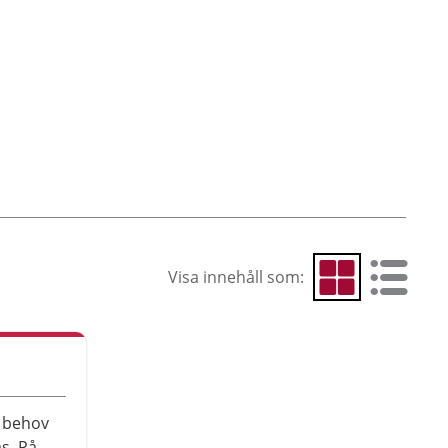
Visa innehåll som:
Visa som rutnät
Visa som 
a behov
s. På