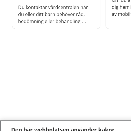
Om du är
dig hemi
Du kontaktar vårdcentralen när
av mobil
du eller ditt barn behöver råd,
bedömning eller behandling.
Vårdpersonal gör en medicinsk
bedömning och ger råd om vad
som passar bäst för dig. Vid
behov får du en bokad tid på
mottagningen. Om det är bråttom
kan du få tid samma dag.
Den här webbplatsen använder kakor