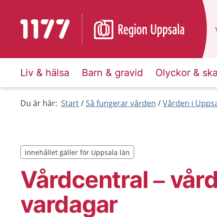
Till startsidan för 1177
Liv & hälsa
Barn & gravid
Olyckor & sk
Du är här:
Start
Så fungerar vården
Vården i Uppsa
Innehållet gäller för Uppsala län
Innehållet gäller för Uppsala län
Vårdcentral – vård
vardagar