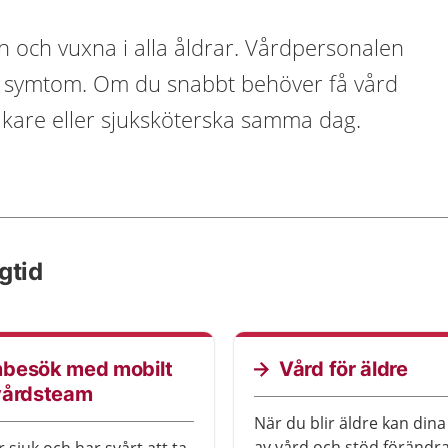
n och vuxna i alla åldrar. Vårdpersonalen
ska symtom. Om du snabbt behöver få vård
läkare eller sjuksköterska samma dag.
gtid
besök med mobilt
Vård för äldre
vårdsteam
När du blir äldre kan din
av vård och stöd förändra