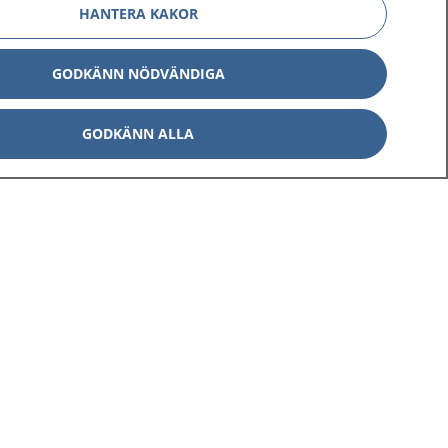
HANTERA KAKOR
GODKÄNN NÖDVÄNDIGA
GODKÄNN ALLA
Om 1177
Kontakt
E-tjänster
Press
Aktuellt
Digital tillgänglighet