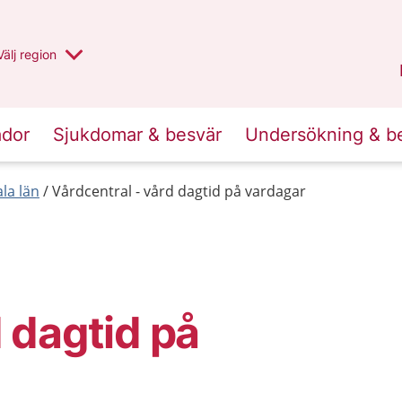
Du har valt region
Välj
en annan
region
Uppsala län
.
ador
Sjukdomar & besvär
Undersökning & b
la län
Vårdcentral - vård dagtid på vardagar
 dagtid på