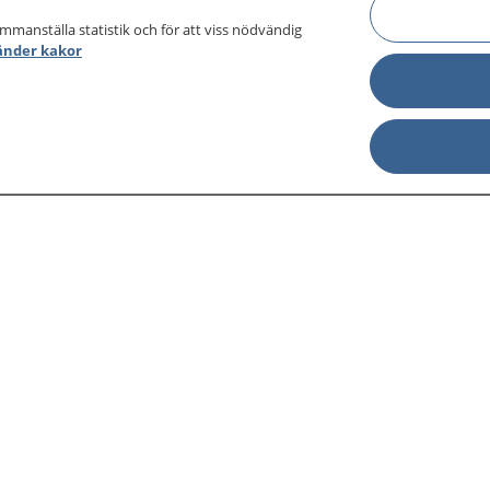
ammanställa statistik och för att viss nödvändig
änder kakor
sjukdomar och
Other languages
sa din journal
Lättläst svenska
 för