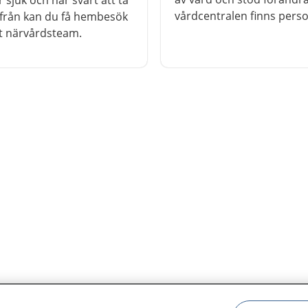
 sjuk och har svårt att ta
vårdcentralen finns pers
från kan du få hembesök
är särskilt utbildad för att
t närvårdsteam.
dig som är 75 år eller äld
kan få stöd och råd kring
läkemedel, fallrisk, matva
fysisk aktivitet, psykisk hä
alkohol, tobak eller andra
som påverkar din hälsa.