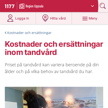
Du har valt region
Uppsala län
.
Till startsidan för 1177
på 1177.se
på 1177.se
Meny
Logga in
Hitta vård
Kostnader och ersättningar
Kostnader och ersättningar
inom tandvård
Priset på tandvård kan variera beroende på din
ålder och på vilka behov av tandvård du har.