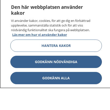
Logga in för att läsa din journal och göra dina
Den här webbplatsen använder
vårdärenden. Ring telefonnummer 1177 för
kakor
sjukvårdsrådgivning dygnet runt.
Vi använder kakor, cookies, för att ge dig en förbättrad
1177 ger dig råd när du vill må bättre.
upplevelse, sammanställa statistik och för att viss
nödvändig funktionalitet ska fungera på webbplatsen.
Läs mer om hur vi använder kakor
HANTERA KAKOR
Visa inn
1177 på flera språk
GODKÄNN NÖDVÄNDIGA
Visa inn
Om 1177
GODKÄNN ALLA
Visa inn
Kontakt
Behandling av personuppgifter